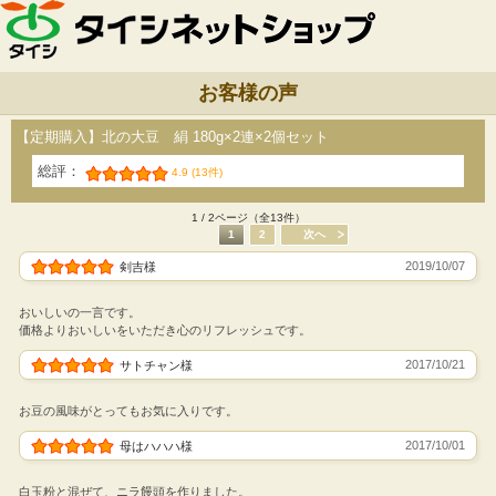
お客様の声
【定期購入】北の大豆 絹 180g×2連×2個セット
総評：
4.9 (13件)
1 / 2ページ（全13件）
1
2
次へ
2019/10/07
剣吉様
おいしいの一言です。
価格よりおいしいをいただき心のリフレッシュです。
2017/10/21
サトチャン様
お豆の風味がとってもお気に入りです。
2017/10/01
母はハハハ様
白玉粉と混ぜて、ニラ饅頭を作りました。