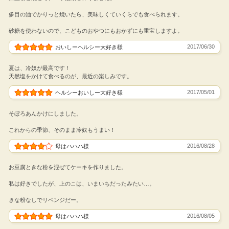
多目の油でかりっと焼いたら、美味しくていくらでも食べられます。
砂糖を使わないので、こどものおやつにもおかずにも重宝しますよ。
2017/06/30
おいしーヘルシー大好き様
夏は、冷奴が最高です！
天然塩をかけて食べるのが、最近の楽しみです。
2017/05/01
ヘルシーおいしー大好き様
そぼろあんかけにしました。
これからの季節、そのまま冷奴もうまい！
2016/08/28
母はハハハ様
お豆腐ときな粉を混ぜてケーキを作りました。
私は好きでしたが、上のこは、いまいちだったみたい…。
きな粉なしでリベンジだー。
2016/08/05
母はハハハ様