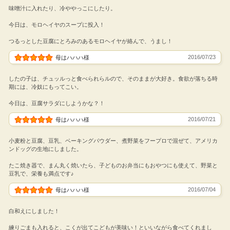
味噌汁に入れたり、冷ややっこにしたり。
今日は、モロヘイヤのスープに投入！
つるっとした豆腐にとろみのあるモロヘイヤが絡んで、うまし！
2016/07/23
母はハハハ様
したの子は、チュッルっと食べられらルので、そのままが大好き。食欲が落ちる時
期には、冷奴にもってこい。
今日は、豆腐サラダにしようかな？！
2016/07/21
母はハハハ様
小麦粉と豆腐、豆乳、ベーキングパウダー、煮野菜をフープロで混ぜて、アメリカ
ンドッグの生地にしました。
たこ焼き器で、まん丸く焼いたら、子どものお弁当にもおやつにも使えて、野菜と
豆乳で、栄養も満点です♪
2016/07/04
母はハハハ様
白和えにしました！
練りごまも入れると、こくが出てこどもが美味い！といいながら食べてくれまし