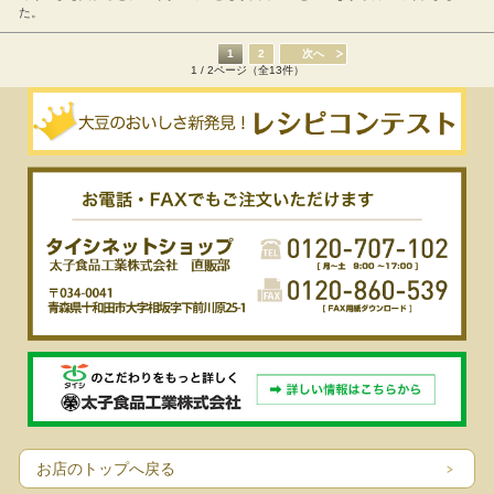
た。
1
2
次へ
1 / 2ページ（全13件）
お店のトップへ戻る