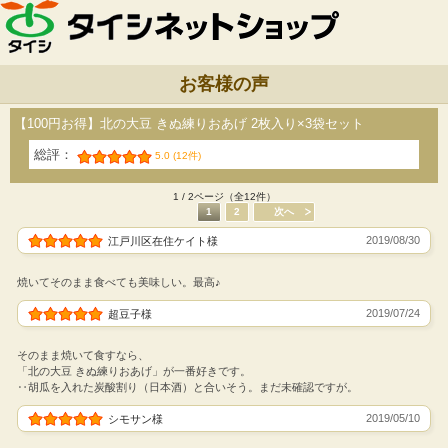
お客様の声
【100円お得】北の大豆 きぬ練りおあげ 2枚入り×3袋セット
総評：
5.0 (12件)
1 / 2ページ（全12件）
1
2
次へ
2019/08/30
江戸川区在住ケイト様
焼いてそのまま食べても美味しい。最高♪
2019/07/24
超豆子様
そのまま焼いて食すなら、
「北の大豆 きぬ練りおあげ」が一番好きです。
‥胡瓜を入れた炭酸割り（日本酒）と合いそう。まだ未確認ですが。
2019/05/10
シモサン様