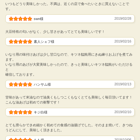
いつもどうり美味しかった。不満は、近くの店で食べたいときに買えないことで
す。
2019/02/28
swn様
大豆特有の匂いがなく、少し甘さがあってとても美味しいです！
2019/02/16
素人シェフ様
いなり用の味付けあげは少し甘口なので、キツネ饂飩用にきぬ練りお上げを煮てみ
ます。
いなり用のあげが大変美味しかったので、きっと美味しいキツネ饂飩がいただける
と
確信しております。
2019/02/13
ハンサム様
甘味があって米油なので油臭くもしつこくもなくとても美味しく毎日頂いてます！
こんな油あげは初めての衝撃です！
2019/02/10
キジ白様
とても滑らかできめ細かく初めての食感の油揚げでした。そのまま焼いて、きつね
うどんにして、美味しく頂きました。
2018/10/06