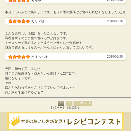
もも様
本当にふわふわで美味しいです。もう市販の油揚げが食べられなくなりました(>_<)
2018/09/16
リリィ様
こんな美味しい油揚げ食べたことないです。
調理せずそのまま生で食べるのが好きです。
トースターで温めるとまた違うサクサクした食感が！
身近で買えるようなスーパーなどにもっと置いてほしいです。
2018/03/30
うまっち様
今回、初めて買いました！
何？この新感覚なトロみたいな揚げさんΣ(￣□￣)!
癖になりそうです。
それに、
ほんと米油ってあっさりしてていいですよね～♪
我が家も米油にするかぁ？
1
2
次へ
1 / 2ページ（全12件）