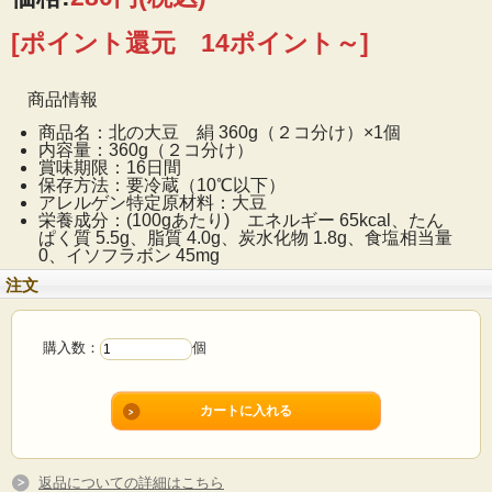
[ポイント還元 14ポイント～]
商品情報
商品名：北の大豆 絹 360g（２コ分け）×1個
内容量：360g（２コ分け）
賞味期限：16日間
保存方法：要冷蔵（10℃以下）
アレルゲン特定原材料：大豆
栄養成分：
(100gあたり) エネルギー 65kcal、たん
ぱく質 5.5g、脂質 4.0g、炭水化物 1.8g、食塩相当量
0、イソフラボン 45mg
注文
購入数：
個
返品についての詳細はこちら