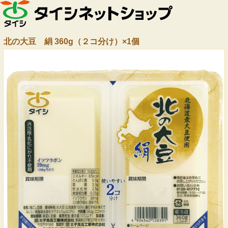
北の大豆 絹 360g（２コ分け）×1個