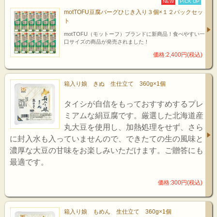
NEW
PICK UP
motTOFU豆腐バーグひじき入り３個×１２パックセッ
ト
motTOFU（モットーフ）ブランドに新商品！食べやすい一
口サイズの商品が発売されました！
価格:2,400円(税込)
箱入り娘 きぬ 生仕立て 360g×1個
タイシが自信をもっておすすめするプレ
ミアムな絹豆腐です。厳選した北海道産
丸大豆を使用し、加熱処理をせず、さら
に封入水も入っていませんので、できたての生の風味と
濃厚な大豆の甘味をお楽しみいただけます。ご贈答にも
最適です。
価格:300円(税込)
箱入り娘 もめん 生仕立て 360g×1個