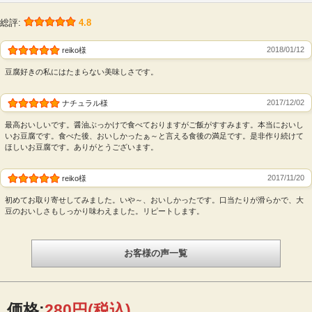
総評:
4.8
日光の水とにがりだけで醸し出す絶妙な旨み
冷たい豆乳ににがりを加え、じっくりと固めることで、
2018/01/12
reiko様
きめ細やかでなめらかな豆腐に仕上げました。原材料は
豆腐好きの私にはたまらない美味しさです。
北海道産大豆と天然由来のにがりだけ。日光連山の伏流
水で、美味しさをさらに引き出しました。冷や奴や温
2017/12/02
ナチュラル様
奴、さっと火を通してお味噌汁などにどうぞ。
最高おいしいです。醤油ぶっかけで食べておりますがご飯がすすみます。本当においし
便利！使い勝手のよい2個分けタイプ
いお豆腐です。食べた後、おいしかったぁ～と言える食後の満足です。是非作り続けて
ほしいお豆腐です。ありがとうございます。
便利な2個分けパックだから、片方だけ使って残りは冷
蔵庫へ。衛生的に保管できるので、無駄なくお使いいた
2017/11/20
reiko様
だけます。消泡剤や乳化剤、遺伝子組み換え大豆は使用
初めてお取り寄せしてみました。いや～、おいしかったです。口当たりが滑らかで、大
しておりません。
豆のおいしさもしっかり味わえました。リピートします。
お客様の声一覧
価格:
280円
(税込)