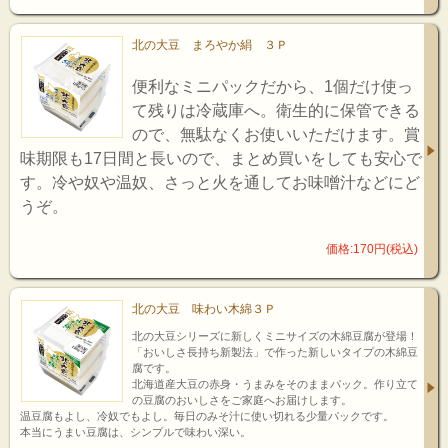
北の大豆 まろやか絹 ３Ｐ
便利なミニパックだから、1個だけ使っ
て残りは冷蔵庫へ。衛生的に保管できる
ので、無駄なくお使いいただけます。賞
味期限も17日間と長いので、まとめ買いをしても安心で
す。冷や奴や温奴、さっと火を通してお味噌汁などにど
うぞ。
価格:170円(税込)
北の大豆 味わい木綿３Ｐ
北の大豆シリーズに新しくミニサイズの木綿豆腐が登場！
「おいしさ長持ち新製法」で作った新しいタイプの木綿豆
腐です。
北海道産大豆の赤身・うまみをそのままパック。作り立て
の豆腐のおいしさをご家庭へお届けします。
温豆腐もよし、冷奴でもよし。毎日のみそ汁に使い切れる少量パックです。
本当にうまい豆腐は、シンプルで味わい深い。