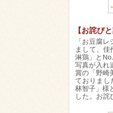
【お詫びと
「お豆腐レ
まして、佳作
淋鶏」とN
写真が入れ
賞の「野崎
ておりまし
林智子」様
した。お詫