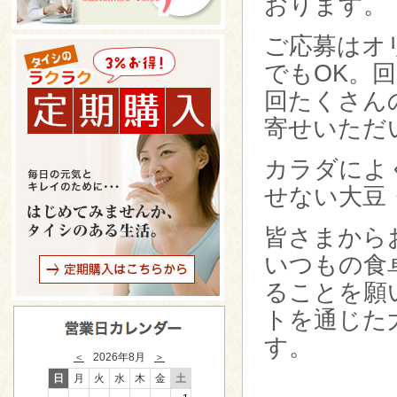
おります。
ご応募はオ
でもOK。
回たくさん
寄せいただ
カラダによ
せない大豆
皆さまから
いつもの食
ることを願
トを通じた
す。
＜
2026年8月
＞
日
月
火
水
木
金
土