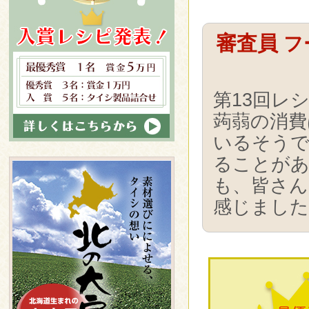
審査員
フ
第13回レ
蒟蒻の消費
いるそうで
ることが
も、皆さん
感じました