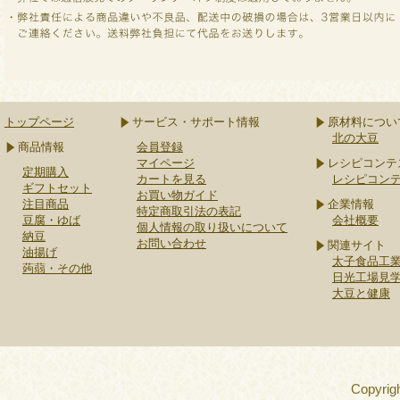
トップページ
サービス・サポート情報
原材料につい
北の大豆
商品情報
会員登録
マイページ
レシピコンテ
定期購入
カートを見る
レシピコン
ギフトセット
お買い物ガイド
注目商品
企業情報
特定商取引法の表記
豆腐・ゆば
会社概要
個人情報の取り扱いについて
納豆
お問い合わせ
関連サイト
油揚げ
太子食品工業
蒟蒻・その他
日光工場見
大豆と健康
Copyrigh