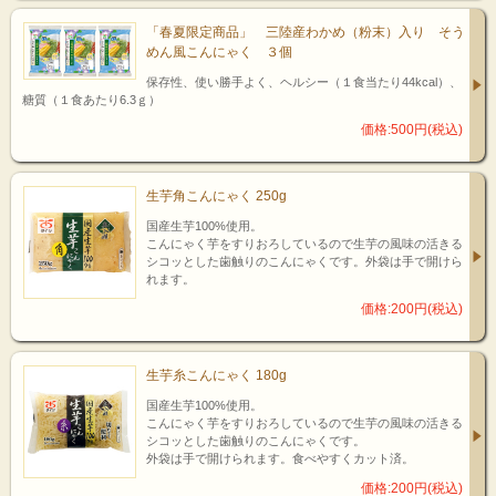
「春夏限定商品」 三陸産わかめ（粉末）入り そう
めん風こんにゃく ３個
保存性、使い勝手よく、ヘルシー（１食当たり44kcal）、
糖質（１食あたり6.3ｇ）
価格:500円(税込)
生芋角こんにゃく 250g
国産生芋100%使用。
こんにゃく芋をすりおろしているので生芋の風味の活きる
シコッとした歯触りのこんにゃくです。外袋は手で開けら
れます。
価格:200円(税込)
生芋糸こんにゃく 180g
国産生芋100%使用。
こんにゃく芋をすりおろしているので生芋の風味の活きる
シコッとした歯触りのこんにゃくです。
外袋は手で開けられます。食べやすくカット済。
価格:200円(税込)