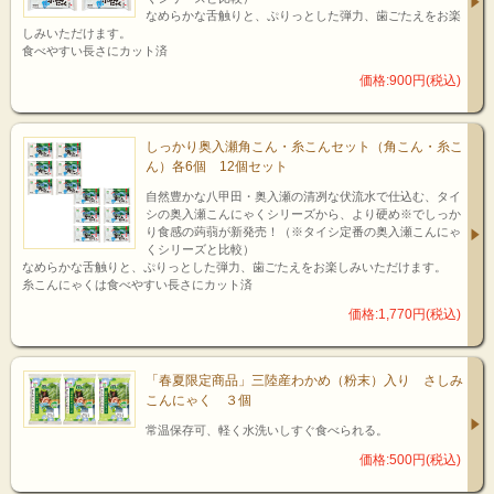
なめらかな舌触りと、ぷりっとした弾力、歯ごたえをお楽
しみいただけます。
食べやすい長さにカット済
価格:900円(税込)
しっかり奥入瀬角こん・糸こんセット（角こん・糸こ
ん）各6個 12個セット
自然豊かな八甲田・奥入瀬の清冽な伏流水で仕込む、タイ
シの奥入瀬こんにゃくシリーズから、より硬め※でしっか
り食感の蒟蒻が新発売！（※タイシ定番の奥入瀬こんにゃ
くシリーズと比較）
なめらかな舌触りと、ぷりっとした弾力、歯ごたえをお楽しみいただけます。
糸こんにゃくは食べやすい長さにカット済
価格:1,770円(税込)
「春夏限定商品」三陸産わかめ（粉末）入り さしみ
こんにゃく ３個
常温保存可、軽く水洗いしすぐ食べられる。
価格:500円(税込)