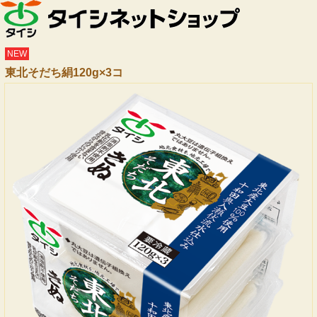
NEW
東北そだち絹120g×3コ