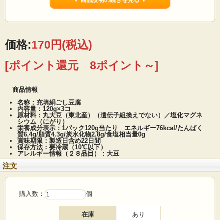
▼ 商品説明の続きを見る ▼
価格:
170円
(税込)
[ポイント還元 8ポイント～]
商品情報
名称：充填絹ごし豆腐
内容量：120g×3コ
原材料：丸大豆（東北産）（遺伝子組換えでない）／塩化マグネ
シウム（にがり）
栄養成分表示：1パック120g当たり エネルギー76kcal/たんぱく
質6.4g/脂質4.3g/炭水化物2.8g/食塩相当量0g
賞味期限：製造日含め22日間
保存方法：要冷蔵（10℃以下）
アレルギー情報（２８品目）：大豆
注文
購入数：
個
在庫
あり