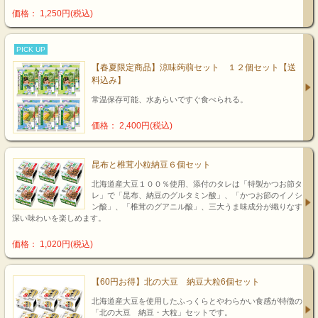
価格： 1,250円(税込)
PICK UP
【春夏限定商品】涼味蒟蒻セット １２個セット【送
料込み】
常温保存可能、水あらいですぐ食べられる。
価格： 2,400円(税込)
昆布と椎茸小粒納豆６個セット
北海道産大豆１００％使用、添付のタレは「特製かつお節タ
レ」で「昆布、納豆のグルタミン酸」、「かつお節のイノシ
ン酸」、「椎茸のグアニル酸」、三大うま味成分が織りなす
深い味わいを楽しめます。
価格： 1,020円(税込)
【60円お得】北の大豆 納豆大粒6個セット
北海道産大豆を使用したふっくらとやわらかい食感が特徴の
「北の大豆 納豆・大粒」セットです。