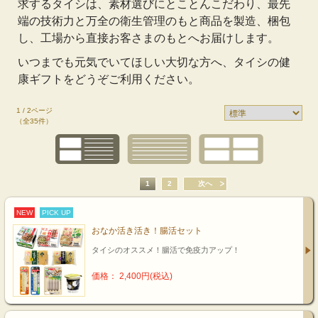
求するタイシは、素材選びにとことんこだわり、最先
端の技術力と万全の衛生管理のもと商品を製造、梱包
し、工場から直接お客さまのもとへお届けします。
いつまでも元気でいてほしい大切な方へ、タイシの健
康ギフトをどうぞご利用ください。
1 / 2ページ
（全35件）
1
2
次へ
NEW
PICK UP
おなか活き活き！腸活セット
タイシのオススメ！腸活で免疫力アップ！
価格： 2,400円(税込)