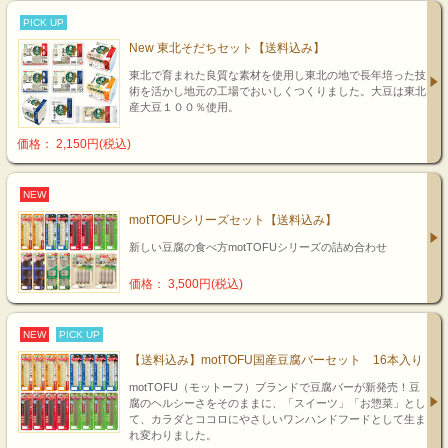
PICK UP
New 東北そだちセット【送料込み】
東北で育まれた良質な素材を使用し東北の地で長年培った技
術を活かし地元の工場でおいしくつくりました。大豆は東北
産大豆１００％使用。
価格： 2,150円(税込)
NEW
motTOFUシリーズセット【送料込み】
新しい豆腐の食べ方motTOFUシリーズの詰め合わせ
価格： 3,500円(税込)
NEW
PICK UP
【送料込み】motTOFU国産豆腐バーセット 16本入り
motTOFU（モットーフ）ブランドで豆腐バーが新発売！豆
腐のヘルシーさをそのままに、「スイーツ」「お惣菜」とし
て、カラダとココロにやさしいワンハンドフードとして生ま
れ変わりました。