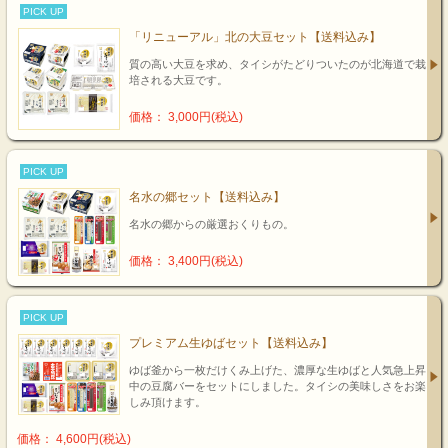
PICK UP
「リニューアル」北の大豆セット【送料込み】
質の高い大豆を求め、タイシがたどりついたのが北海道で栽
培される大豆です。
価格： 3,000円(税込)
PICK UP
名水の郷セット【送料込み】
名水の郷からの厳選おくりもの。
価格： 3,400円(税込)
PICK UP
プレミアム生ゆばセット【送料込み】
ゆば釜から一枚だけくみ上げた、濃厚な生ゆばと人気急上昇
中の豆腐バーをセットにしました。タイシの美味しさをお楽
しみ頂けます。
価格： 4,600円(税込)