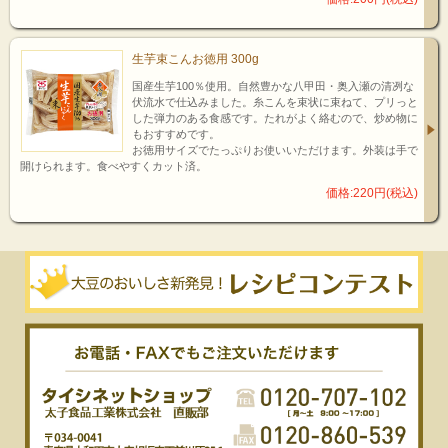
生芋束こんお徳用 300g
国産生芋100％使用。自然豊かな八甲田・奥入瀬の清冽な
伏流水で仕込みました。糸こんを束状に束ねて、プリっと
した弾力のある食感です。たれがよく絡むので、炒め物に
もおすすめです。
お徳用サイズでたっぷりお使いいただけます。外装は手で
開けられます。食べやすくカット済。
価格:220円(税込)