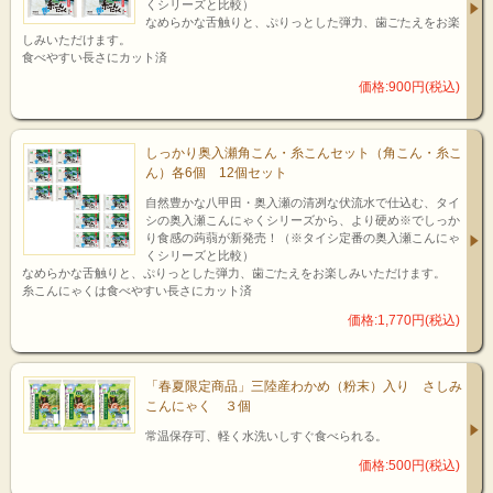
くシリーズと比較）
なめらかな舌触りと、ぷりっとした弾力、歯ごたえをお楽
しみいただけます。
食べやすい長さにカット済
価格:900円(税込)
しっかり奥入瀬角こん・糸こんセット（角こん・糸こ
ん）各6個 12個セット
自然豊かな八甲田・奥入瀬の清冽な伏流水で仕込む、タイ
シの奥入瀬こんにゃくシリーズから、より硬め※でしっか
り食感の蒟蒻が新発売！（※タイシ定番の奥入瀬こんにゃ
くシリーズと比較）
なめらかな舌触りと、ぷりっとした弾力、歯ごたえをお楽しみいただけます。
糸こんにゃくは食べやすい長さにカット済
価格:1,770円(税込)
「春夏限定商品」三陸産わかめ（粉末）入り さしみ
こんにゃく ３個
常温保存可、軽く水洗いしすぐ食べられる。
価格:500円(税込)