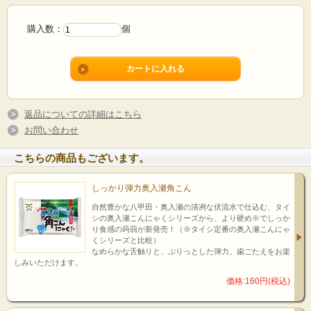
購入数：
個
返品についての詳細はこちら
お問い合わせ
こちらの商品もございます。
しっかり弾力奥入瀬角こん
自然豊かな八甲田・奥入瀬の清冽な伏流水で仕込む、タイ
シの奥入瀬こんにゃくシリーズから、より硬め※でしっか
り食感の蒟蒻が新発売！（※タイシ定番の奥入瀬こんにゃ
くシリーズと比較）
なめらかな舌触りと、ぷりっとした弾力、歯ごたえをお楽
しみいただけます。
価格:160円(税込)