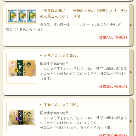
「春夏限定商品」 三陸産わかめ（粉末）入り そう
めん風こんにゃく ３個
保存性、使い勝手よく、ヘルシー（１食当たり44kcal）、
糖質（１食あたり6.3ｇ）
価格:500円(税込)
生芋角こんにゃく 250g
国産生芋100%使用。
こんにゃく芋をすりおろしているので生芋の風味の活きる
シコッとした歯触りのこんにゃくです。外袋は手で開けら
れます。
価格:200円(税込)
生芋糸こんにゃく 180g
国産生芋100%使用。
こんにゃく芋をすりおろしているので生芋の風味の活きる
シコッとした歯触りのこんにゃくです。
外袋は手で開けられます。食べやすくカット済。
価格:200円(税込)