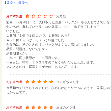
1
2
次へ
最後へ
おすすめ度
河野様
前回 12月28日 に 受け取った豆腐 パックが ちゃんとできていな
中の水が、漏れていたり、白い豆腐も 少し 出てきてしまって、
いました。
１５個（３個で１個なので、１５個）のうち、
４～５個くらいは、そういう状態でした。
全般的に、そのときのは、パックがよくない感じがしました。
品質に問題は、ないですか？
消費期限とか。
これで 同じ状態が、 ２回目です。
一回目は、昨年＿２０２３年の７月くらいだったと思います。
そのときのは、写真をさがせば、あると思います。
おすすめ度
コムギちゃん様
今回初めて注文してみました。なめらかなクリームのようで、豆腐じゃ
しかったです。
おすすめ度
三度のメシ様