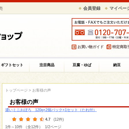
売
会員登録
マイペー
お買い物ガイド
特定商取
ギフトセット
注目商品
豆腐・ゆば
納豆
トップページ
> お客様の声
お客様の声
濃いミニおぼろ 120g×2個パック×1セット（たれ付）
4.7
(12件)
1件～10件 （全12件） 1/2ページ