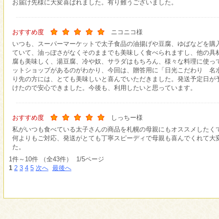
お届け先様に大変喜ばれました。有り難うございました。
おすすめ度
ニコニコ様
いつも、スーパーマーケットで太子食品の油揚げや豆腐、ゆばなどを購
ていて、油っぽさがなくそのままでも美味しく食べられますし、他の具
腐も美味しく、湯豆腐、冷や奴、サラダはもちろん、様々な料理に使っ
ットショップがあるのがわかり、今回は、贈答用に「日光こだわり 名
り先の方には、とても美味しいと喜んでいただきました。発送予定日が
けたので安心できました。今後も、利用したいと思っています。
おすすめ度
しっちー様
私がいつも食べている太子さんの商品を札幌の母親にもオススメしたく
何よりもご対応、発送がとても丁寧スピーディで母親も喜んでくれて大
た。
1件～10件 （全43件） 1/5ページ
1
2
3
4
5
次へ
最後へ