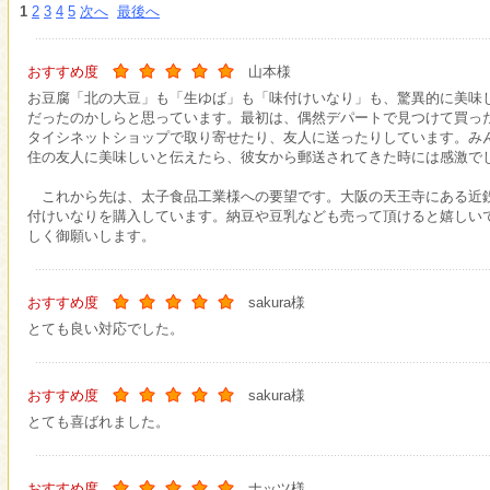
1
2
3
4
5
次へ
最後へ
おすすめ度
山本様
お豆腐「北の大豆」も「生ゆば」も「味付けいなり」も、驚異的に美味
だったのかしらと思っています。最初は、偶然デパートで見つけて買っ
タイシネットショップで取り寄せたり、友人に送ったりしています。み
住の友人に美味しいと伝えたら、彼女から郵送されてきた時には感激で
これから先は、太子食品工業様への要望です。大阪の天王寺にある近
付けいなりを購入しています。納豆や豆乳なども売って頂けると嬉しい
しく御願いします。
おすすめ度
sakura様
とても良い対応でした。
おすすめ度
sakura様
とても喜ばれました。
おすすめ度
ナッツ様