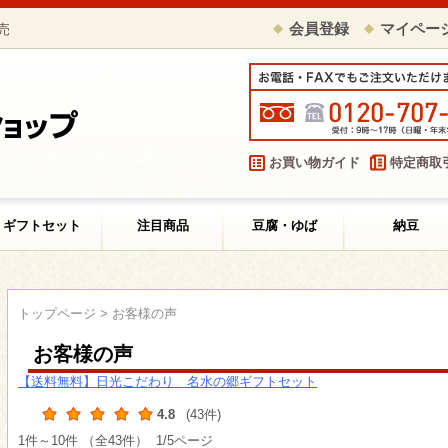
売
会員登録
マイペー
お買い物ガイド
特定商取
ギフトセット
注目商品
豆腐・ゆば
納豆
トップページ
> お客様の声
お客様の声
【送料無料】日光こだわり 名水の郷ギフトセット
4.8
(43件)
1件～10件 （全43件） 1/5ページ