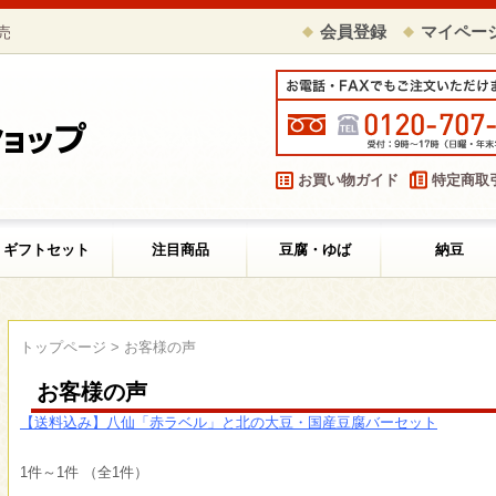
売
会員登録
マイペー
お買い物ガイド
特定商取
ギフトセット
注目商品
豆腐・ゆば
納豆
トップページ
> お客様の声
お客様の声
【送料込み】八仙「赤ラベル」と北の大豆・国産豆腐バーセット
1件～1件 （全1件）