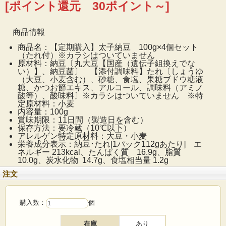
[ポイント還元 30ポイント～]
商品情報
商品名：【定期購入】太子納豆 100g×4個セット
（たれ付）※カラシはついていません
原材料：納豆〔丸大豆【国産（遺伝子組換えでな
い）】、納豆菌〕 【添付調味料】たれ〔しょうゆ
（大豆、小麦含む）、砂糖、食塩、果糖ブドウ糖液
糖、かつお節エキス、アルコール、調味料（アミノ
酸等）、酸味料〕※カラシはついていません ※特
定原材料：小麦
内容量：100g
賞味期限：11日間（製造日を含む）
保存方法：要冷蔵（10℃以下）
アレルゲン特定原材料：大豆・小麦
栄養成分表示：納豆･たれ[1パック112gあたり] エ
ネルギー 213kcal、たんぱく質 16.9g、脂質
10.0g、炭水化物 14.7g、食塩相当量 1.2g
注文
購入数：
個
在庫
あり