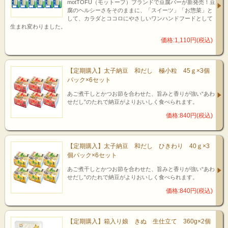
motTOFU（モットーフ）ブランドで豆腐バーが新発売！豆
腐のヘルシーさをそのままに、「スイーツ」「お惣菜」と
して、カラダとココロにやさしいワンハンドフードとして
生まれ変わりました。
価格:1,110円(税込)
【定期購入】太子納豆 和だし 極小粒 45ｇ×3個
パック×6セット
あご煮干しとかつお節を合わせた、旨みと香りが強い“あわ
せだし”のたれで納豆がよりおいしく食べられます。
価格:840円(税込)
【定期購入】太子納豆 和だし ひきわり 40ｇ×3
個パック×6セット
あご煮干しとかつお節を合わせた、旨みと香りが強い“あわ
せだし”のたれで納豆がよりおいしく食べられます。
価格:840円(税込)
【定期購入】箱入り娘 きぬ 生仕立て 360g×2個