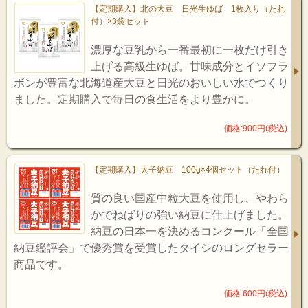
【定期購入】北の大豆 日光生ゆば 1枚入り（たれ
付）×3袋セット
濃厚な豆乳から一番最初に一枚だけ引き
上げる高級生ゆば。甘味成分とイソフラ
ボンが豊富な北海道産大豆と日光のおいしい水でつくり
ました。定期購入で毎日の食生活をより豊かに。
価格:900円(税込)
【定期購入】太子納豆 100g×4個セット（たれ付）
質の良い国産中粒大豆を使用し、やわら
かでねばりの強い納豆に仕上げました。
納豆の日本一を決めるコンクール「全国
納豆鑑評会」で優秀賞を受賞したタイシのロングセラー
商品です。
価格:600円(税込)