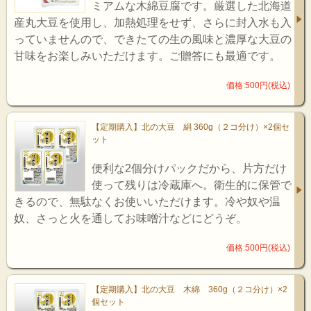
ミアムな木綿豆腐です。厳選した北海道
産丸大豆を使用し、加熱処理をせず、さらに封入水も入
っていませんので、できたての生の風味と濃厚な大豆の
甘味をお楽しみいただけます。ご贈答にも最適です。
価格:500円(税込)
【定期購入】北の大豆 絹 360g（２コ分け）×2個セ
ット
便利な2個分けパックだから、片方だけ
使って残りは冷蔵庫へ。衛生的に保管で
きるので、無駄なくお使いいただけます。冷や奴や温
奴、さっと火を通してお味噌汁などにどうぞ。
価格:500円(税込)
【定期購入】北の大豆 木綿 360g（２コ分け）×2
個セット