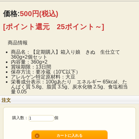
価格:
500円
(税込)
[ポイント還元 25ポイント～]
商品情報
商品名：【定期購入】箱入り娘 きぬ 生仕立て
360g×2個セット
内容量：360g×2
賞味期限：13日間
保存方法：要冷蔵（10℃以下）
アレルゲン特定原材料：大豆
栄養成分表示：100gあたり エネルギー 65kcal、た
んぱく質 5.8g、脂質 3.5g、炭水化物 2.5g、食塩相当
量 0.05
注文
購入数：
個