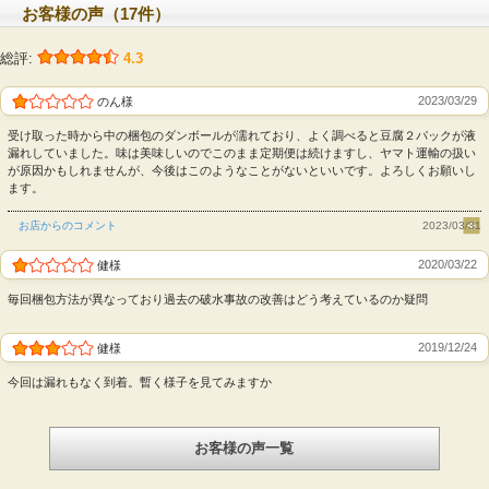
厳選国産丸大豆使用
お客様の声（17件）
北海道で育った甘味の強い国産丸大豆を100%使
用しています。
総評:
4.3
ボイル無し生造り
2023/03/29
のん様
ボイル（加熱処理）をしないから、豆腐の風味そ
のまま、できたての味わい。最先端の製法と環境
受け取った時から中の梱包のダンボールが濡れており、よく調べると豆腐２パックが液
漏れしていました。味は美味しいのでこのまま定期便は続けますし、ヤマト運輸の扱い
で"賞味期限10日間"を実現しました。
が原因かもしれませんが、今後はこのようなことがないといいです。よろしくお願いし
水さらし・封入水無し
ます。
水さらしや保存水（パック水）をなくすことで、
お店からのコメント
2023/03/31
濃厚な大豆の甘味や旨みを引き出しました。
消泡剤・乳化剤不使用
2020/03/22
健様
「水と大豆とにがりだけ」で豆腐のおいしさを引
毎回梱包方法が異なっており過去の破水事故の改善はどう考えているのか疑問
き出しています。添加物一切なし、安心してお召
し上がりください。
2019/12/24
健様
モニター調査で8割が「旨い！」と感動。
今回は漏れもなく到着。暫く様子を見てみますか
ご試食いただいたモニター様の83％の方から、「おいし
い」「味が濃く感じる」と評価をいただきました。
お客様の声一覧