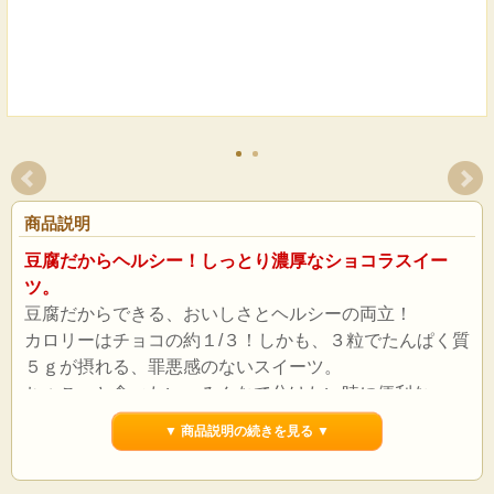
商品説明
豆腐だからヘルシー！しっとり濃厚なショコラスイー
ツ。
豆腐だからできる、おいしさとヘルシーの両立！
カロリーはチョコの約１/３！しかも、３粒でたんぱく質
５ｇが摂れる、罪悪感のないスイーツ。
ちょこっと食べたい、みんなで分けたい時に便利な、一
粒タイプの３個入れ。
▼ 商品説明の続きを見る ▼
常温保存可能で買い置きにべ便利！しかも保存料不使
用。