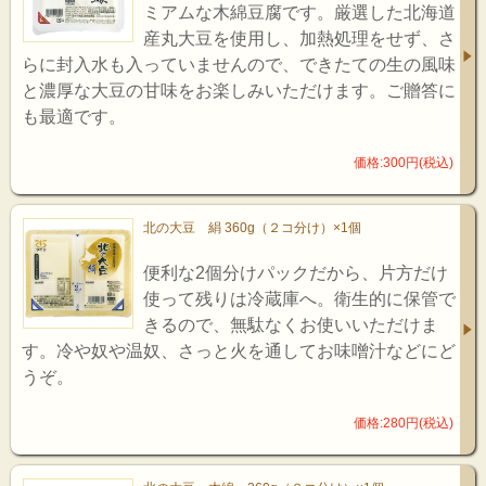
ミアムな木綿豆腐です。厳選した北海道
産丸大豆を使用し、加熱処理をせず、さ
らに封入水も入っていませんので、できたての生の風味
と濃厚な大豆の甘味をお楽しみいただけます。ご贈答に
も最適です。
価格:300円(税込)
北の大豆 絹 360g（２コ分け）×1個
便利な2個分けパックだから、片方だけ
使って残りは冷蔵庫へ。衛生的に保管で
きるので、無駄なくお使いいただけま
す。冷や奴や温奴、さっと火を通してお味噌汁などにど
うぞ。
価格:280円(税込)