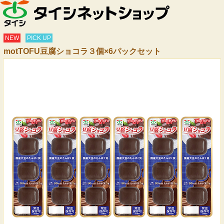
NEW
PICK UP
motTOFU豆腐ショコラ３個×6パックセット