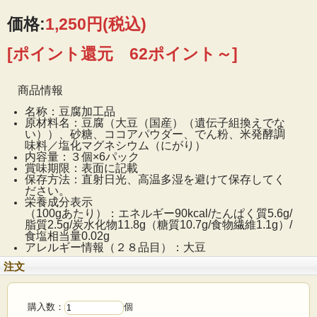
価格:
1,250円
(税込)
[ポイント還元 62ポイント～]
商品情報
名称：豆腐加工品
原材料名：豆腐（大豆（国産）（遺伝子組換えでな
い））、砂糖、ココアパウダー、でん粉、米発酵調
味料／塩化マグネシウム（にがり）
内容量：３個×6パック
賞味期限：表面に記載
保存方法：直射日光、高温多湿を避けて保存してく
ださい。
栄養成分表示
（100gあたり）：エネルギー90kcal/たんぱく質5.6g/
脂質2.5g/炭水化物11.8g（糖質10.7g/食物繊維1.1g）/
食塩相当量0.02g
アレルギー情報（２８品目）：大豆
注文
購入数：
個