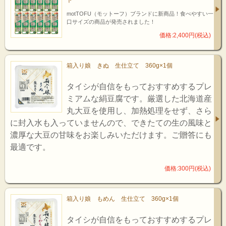
ト
motTOFU（モットーフ）ブランドに新商品！食べやすい一
口サイズの商品が発売されました！
価格:2,400円(税込)
箱入り娘 きぬ 生仕立て 360g×1個
タイシが自信をもっておすすめするプレ
ミアムな絹豆腐です。厳選した北海道産
丸大豆を使用し、加熱処理をせず、さら
に封入水も入っていませんので、できたての生の風味と
濃厚な大豆の甘味をお楽しみいただけます。ご贈答にも
最適です。
価格:300円(税込)
箱入り娘 もめん 生仕立て 360g×1個
タイシが自信をもっておすすめするプレ