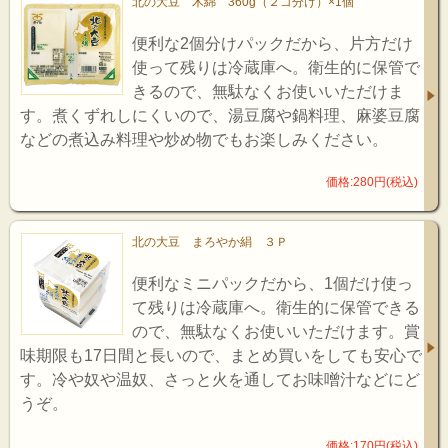
北の大豆 木綿 360g（２コ分け）×1個
便利な2個分けパックだから、片方だけ
使って残りは冷蔵庫へ。衛生的に保管で
きるので、無駄なくお使いいただけま
す。煮くずれしにくいので、湯豆腐や鍋料理、麻婆豆腐
などの煮込み料理や炒め物でもお楽しみください。
価格:280円(税込)
北の大豆 まろやか絹 ３Ｐ
便利なミニパックだから、1個だけ使っ
て残りは冷蔵庫へ。衛生的に保管できる
ので、無駄なくお使いいただけます。賞
味期限も17日間と長いので、まとめ買いをしても安心で
す。冷や奴や温奴、さっと火を通してお味噌汁などにど
うぞ。
価格:170円(税込)