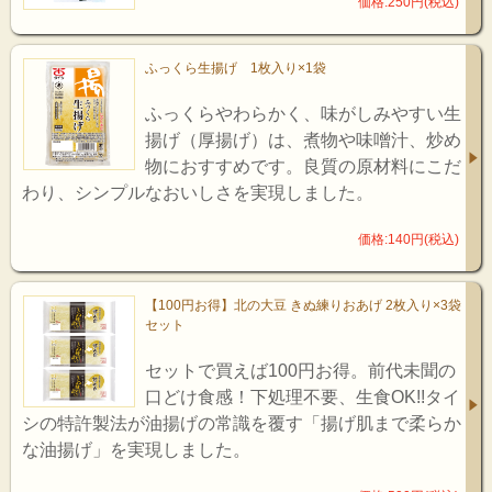
価格:250円(税込)
ふっくら生揚げ 1枚入り×1袋
ふっくらやわらかく、味がしみやすい生
揚げ（厚揚げ）は、煮物や味噌汁、炒め
物におすすめです。良質の原材料にこだ
わり、シンプルなおいしさを実現しました。
価格:140円(税込)
【100円お得】北の大豆 きぬ練りおあげ 2枚入り×3袋
セット
セットで買えば100円お得。前代未聞の
口どけ食感！下処理不要、生食OK!!タイ
シの特許製法が油揚げの常識を覆す「揚げ肌まで柔らか
な油揚げ」を実現しました。