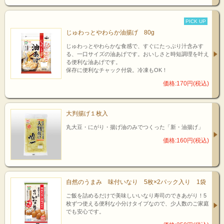
PICK UP
じゅわっとやわらか油揚げ 80g
じゅわっとやわらかな食感で、すぐにたっぷり汁含みす
る、一口サイズの油あげです。おいしさと時短調理を叶え
る便利な油あげです。
保存に便利なチャック付袋。冷凍もOK！
価格:170円(税込)
大判揚げ１枚入
丸大豆・にがり・揚げ油のみでつくった「新・油揚げ」
価格:160円(税込)
自然のうまみ 味付いなり 5枚×2パック入り 1袋
ご飯を詰めるだけで美味しいいなり寿司のできあがり！5
枚ずつ使える便利な小分けタイプなので、少人数のご家庭
でも安心です。