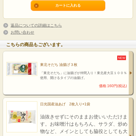
また、「加熱調理しないと食べられない」といった油揚
げの常識も一変！そのまま生で食べられます。パンの代
わりにチーズやレタスをはさんだ「おあげサンド」や新
返品についての詳細はこちら
鮮野菜と一緒に「おあげサラダ」など、新しいレシピに
お問い合わせ
挑戦する楽しみが増えます。
こちらの商品もございます。
NEW
東北そだち 油揚げ３枚
「東北そだち」に油揚げが仲間入り！東北産大豆１００％
使用、開けるタイプの油揚げ。
価格:160円(税込)
日光国産油あげ 2枚入り×1袋
油抜きせずにそのままお使いいただけま
す。お味噌汁はもちろん、サラダ、炒め
物など、メインとしても脇役としても大