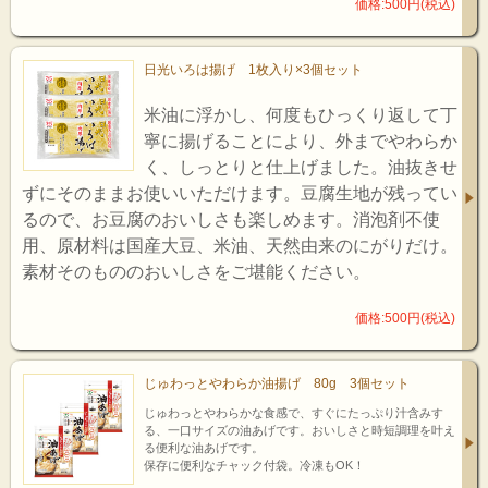
価格:500円(税込)
日光いろは揚げ 1枚入り×3個セット
米油に浮かし、何度もひっくり返して丁
寧に揚げることにより、外までやわらか
く、しっとりと仕上げました。油抜きせ
ずにそのままお使いいただけます。豆腐生地が残ってい
るので、お豆腐のおいしさも楽しめます。消泡剤不使
用、原材料は国産大豆、米油、天然由来のにがりだけ。
素材そのもののおいしさをご堪能ください。
価格:500円(税込)
じゅわっとやわらか油揚げ 80g 3個セット
じゅわっとやわらかな食感で、すぐにたっぷり汁含みす
る、一口サイズの油あげです。おいしさと時短調理を叶え
る便利な油あげです。
保存に便利なチャック付袋。冷凍もOK！