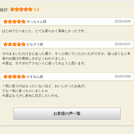
総評:
5.0
前代未聞の口どけ食感！下処理不要、生食OK!!
油揚げの常識を覆す「揚げ肌まで柔らかな油揚げ」が登
2018/10/29
やっちゃん様
場です。
はじめてたべました。とても柔らかく美味しかったです。
タイシの独自製法から全く新しい油揚げが登場しまし
た。
2018/10/27
かなぞう様
北の大豆シリーズ「きぬ練りおあげ」は、今までの油揚
そのままいただけるとあった通り、サッと焼いていただいたのですが、油っぽくなく本
げにはなかった柔らかさを実現。油っぽさも少ないの
来のお揚げの美味しさがよくわかりました。
で、面倒な油抜きなどの下処理もいりません。そのまま
今度は、サラダのアクセントに使ってみようと思います。
生でお召し上がりいただけます。火を使わないからお料
2018/10/08
かすみん様
理もカンタン。前代未聞の口どけ食感をご賞味くださ
い。
一気に使うのはもったいないほど、おいしかったおあげ。
でも一気に使っちゃいましたｗ
柔らかさを生み出すタイシの特許製法が、従来の油揚げ
今度はもう少し多めに注文したいかも。
特有の「固さ」や「ボソボソ感」を解消。新食感の全く
新しい油揚げです。
お客様の声一覧
従来の油揚げは、成型した豆腐を短冊状に切り分け（き
りつけ製法）、油で揚げていました。
新発売「北の大豆 きぬ練りおあげ」は豆腐を成型せず