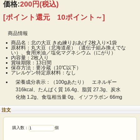
価格:
200円
(税込)
に、豆乳をクリームのように練り上げ、トロトロの状態
のまま油で揚げます。きめ細やかな生地は熱が伝わりや
[ポイント還元 10ポイント～]
すく、油揚げにありがちだった「固さ」や「ボソボソ
感」を解消。外はしっとり柔らかく、中はなめらかな食
商品情報
感を可能にしました。従来の油揚げにはなかった発想
商品名：北の大豆 きぬ練りおあげ 2枚入り×1袋
で、食卓に新風を吹き込む逸品です。
原材料：丸大豆（北海道産）（遺伝子組み換えでな
い）、食用米油／塩化マグネシウム（にがり）
内容量：2枚入り
賞味期限：13日間
保存方法：要冷蔵（10℃以下）
アレルゲン特定原材料：なし
栄養成分表示：（100gあたり） エネルギー
316kcal、たんぱく質 16.4g、脂質 27.3g、炭水
化物 1.2g、食塩相当量 0g、イソフラボン 66mg
北海道産大豆100%使用。大豆の風味と甘さをしっかり
と感じられます。加熱不要、即食OKだから、料理の幅
注文
もグーンと広がります！
鮮度の高い北海道産大豆を100％使用。北の大地で育ま
購入数：
個
れた甘み豊かな大豆です。今までの油揚げにはなかった
甘さをご堪能ください。