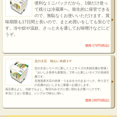
便利なミニパックだから、1個だけ使っ
て残りは冷蔵庫へ。衛生的に保管できる
ので、無駄なくお使いいただけます。賞
味期限も17日間と長いので、まとめ買いをしても安心で
す。冷や奴や温奴、さっと火を通してお味噌汁などにど
うぞ。
価格:170円(税込)
北の大豆 味わい木綿３Ｐ
北の大豆シリーズに新しくミニサイズの木綿豆腐が登場！
「おいしさ長持ち新製法」で作った新しいタイプの木綿豆
腐です。
北海道産大豆の赤身・うまみをそのままパック。作り立て
の豆腐のおいしさをご家庭へお届けします。
温豆腐もよし、冷奴でもよし。毎日のみそ汁に使い切れる少量パックです。
本当にうまい豆腐は、シンプルで味わい深い。
価格:180円(税込)