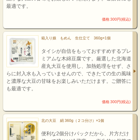
最適です。
価格:300円(税込)
箱入り娘 もめん 生仕立て 360g×1個
タイシが自信をもっておすすめするプレ
ミアムな木綿豆腐です。厳選した北海道
産丸大豆を使用し、加熱処理をせず、さ
らに封入水も入っていませんので、できたての生の風味
と濃厚な大豆の甘味をお楽しみいただけます。ご贈答に
も最適です。
価格:300円(税込)
北の大豆 絹 360g（２コ分け）×1個
便利な2個分けパックだから、片方だけ