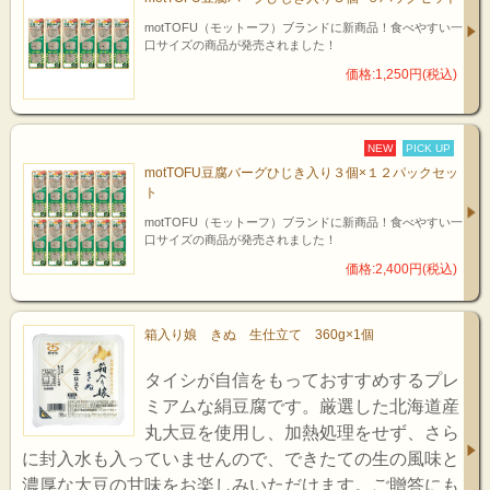
motTOFU（モットーフ）ブランドに新商品！食べやすい一
口サイズの商品が発売されました！
価格:1,250円(税込)
NEW
PICK UP
motTOFU豆腐バーグひじき入り３個×１２パックセッ
ト
motTOFU（モットーフ）ブランドに新商品！食べやすい一
口サイズの商品が発売されました！
価格:2,400円(税込)
箱入り娘 きぬ 生仕立て 360g×1個
タイシが自信をもっておすすめするプレ
ミアムな絹豆腐です。厳選した北海道産
丸大豆を使用し、加熱処理をせず、さら
に封入水も入っていませんので、できたての生の風味と
濃厚な大豆の甘味をお楽しみいただけます。ご贈答にも