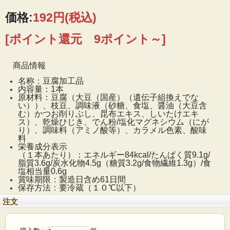
価格:
192円
(税込)
[ポイント還元 9ポイント～]
商品情報
名称：豆腐加工品
内容量：1本
原材料：豆腐（大豆（国産）（遺伝子組換えでな
い））、枝豆、調味液（砂糖、食塩、醤油（大豆含
む）かつお削りぶし、昆布エキス、しいたけエキ
ス）、乾燥ひじき、でん粉/塩化マグネシウム（にが
り）、調味料（アミノ酸等）、カラメル色素、酸味
料
栄養成分表示
（１本あたり）：エネルギー84kcal/たんぱく質9.1g/
脂質3.6g/炭水化物4.5g（糖質3.2g/食物繊維1.3g）/食
塩相当量0.6g
賞味期限：製造日含め61日間
保存方法：要冷蔵（１０℃以下）
注文