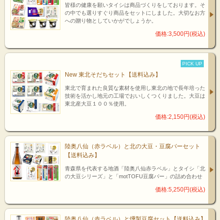
皆様の健康を願いタイシは商品づくりをしております。そ
の中でも選りすぐり商品をセットにしました。大切なお方
への贈り物としていかがでしょうか。
価格:3,500円(税込)
PICK UP
New 東北そだちセット【送料込み】
東北で育まれた良質な素材を使用し東北の地で長年培った
技術を活かし地元の工場でおいしくつくりました。大豆は
東北産大豆１００％使用。
価格:2,150円(税込)
陸奥八仙（赤ラベル）と北の大豆・豆腐バーセット
【送料込み】
青森県を代表する地酒「陸奥八仙赤ラベル」とタイシ「北
の大豆シリーズ」と「motTOFU豆腐バー」の詰め合わせ
価格:5,250円(税込)
陸奥八仙（赤ラベル）と燻製豆腐セット【送料込み】