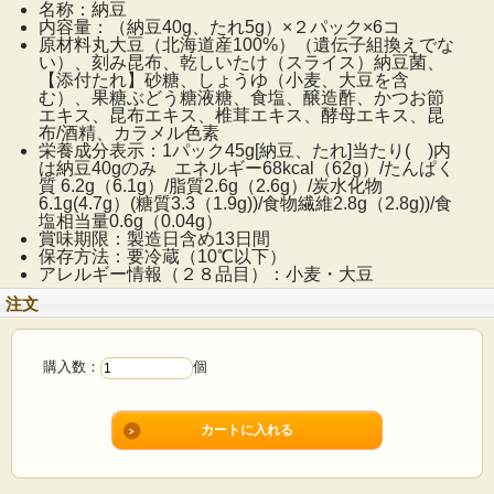
た、調味料（アミノ酸等）不使用のたれ付き。納豆の旨
名称：納豆
内容量：（納豆40g、たれ5g）×２パック×6コ
み、昆布と椎茸、かつお節の旨みが織りなす深みのある
原材料丸大豆（北海道産100%）（遺伝子組換えでな
味わい。
い）、刻み昆布、乾しいたけ（スライス）納豆菌、
【添付たれ】砂糖、しょうゆ（小麦、大豆を含
昆布と椎茸の食感もお楽しみいただける小粒納豆です。
む）、果糖ぶどう糖液糖、食塩、醸造酢、かつお節
大豆は北海道産大豆１００％使用
エキス、昆布エキス、椎茸エキス、酵母エキス、昆
布/酒精、カラメル色素
セット内容
栄養成分表示：1パック45g[納豆、たれ]当たり( )内
は納豆40gのみ エネルギー68kcal（62g）/たんぱく
質 6.2g（6.1g）/脂質2.6g（2.6g）/炭水化物
昆布と椎茸小粒納豆（タレ付き） 40g×２PK×6
6.1g(4.7g）(糖質3.3（1.9g))/食物繊維2.8g（2.8g))/食
コ
塩相当量0.6g（0.04g）
賞味期限：製造日含め13日間
保存方法：要冷蔵（10℃以下）
アレルギー情報（２８品目）：小麦・大豆
注文
購入数：
個