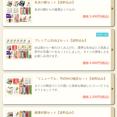
名水の郷セット【送料込み】
名水の郷からの厳選おくりもの。
価格:3,400円(税込)
PICK UP
プレミアム生ゆばセット【送料込み】
ゆば釜から一枚だけくみ上げた、濃厚な生ゆばと人気急上
昇中の豆腐バーをセットにしました。タイシの美味しさを
お楽しみ頂けます。
価格:4,600円(税込)
「リニューアル」TAiSHiの物語セット【送料込み】
タイシの商品づくりの思いと技術を集結したコンパクトな
ギフトセットです。
価格:2,200円(税込)
健康祈願セット【送料込み】