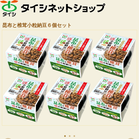
昆布と椎茸小粒納豆６個セット