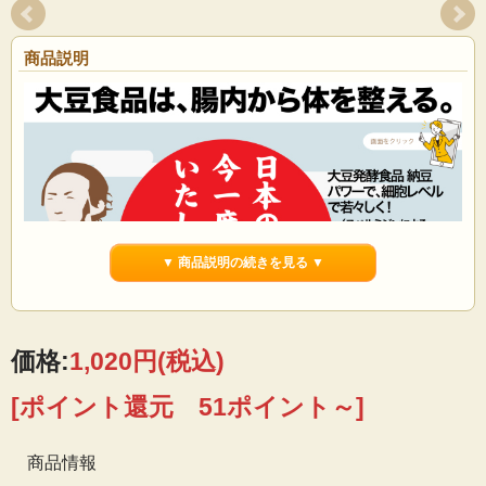
商品説明
▼ 商品説明の続きを見る ▼
価格:
1,020円
(税込)
[ポイント還元 51ポイント～]
「うまみ味」にこだわった惣菜納豆
ゴロゴロ角ぎりの「昆布」と「椎茸」を大豆と一緒に発
酵させた具材入りお惣菜納豆です。かつおだしが効い
商品情報