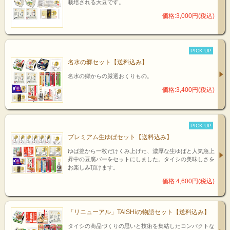
栽培される大豆です。
価格:3,000円(税込)
PICK UP
名水の郷セット【送料込み】
名水の郷からの厳選おくりもの。
価格:3,400円(税込)
PICK UP
プレミアム生ゆばセット【送料込み】
ゆば釜から一枚だけくみ上げた、濃厚な生ゆばと人気急上
昇中の豆腐バーをセットにしました。タイシの美味しさを
お楽しみ頂けます。
価格:4,600円(税込)
「リニューアル」TAiSHiの物語セット【送料込み】
タイシの商品づくりの思いと技術を集結したコンパクトな