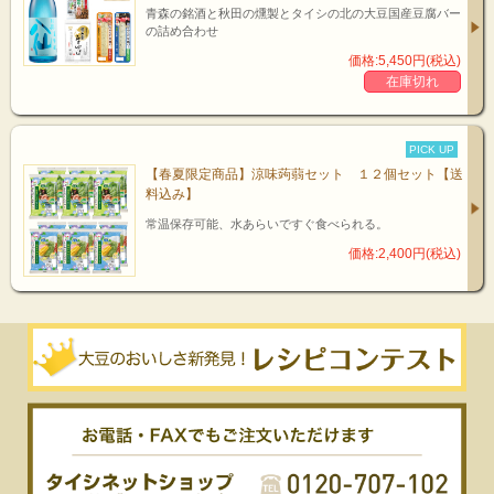
青森の銘酒と秋田の燻製とタイシの北の大豆国産豆腐バー
の詰め合わせ
価格:5,450円(税込)
在庫切れ
PICK UP
【春夏限定商品】涼味蒟蒻セット １２個セット【送
料込み】
常温保存可能、水あらいですぐ食べられる。
価格:2,400円(税込)