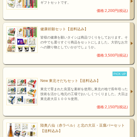
ギフトセットです。
価格:2,200円(税込)
健康祈願セット【送料込み】
皆様の健康を願いタイシは商品づくりをしております。そ
の中でも選りすぐり商品をセットにしました。大切なお方
への贈り物としていかがでしょうか。
価格:3,500円(税込)
PICK UP
New 東北そだちセット【送料込み】
東北で育まれた良質な素材を使用し東北の地で長年培った
技術を活かし地元の工場でおいしくつくりました。大豆は
東北産大豆１００％使用。
価格:2,150円(税込)
陸奥八仙（赤ラベル）と北の大豆・豆腐バーセット
【送料込み】