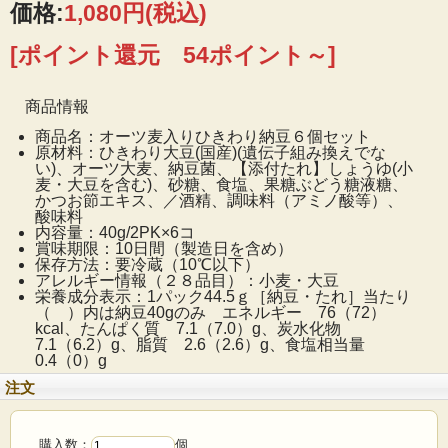
価格:
1,080円
(税込)
[ポイント還元 54ポイント～]
食物繊維たっぷりのオーツ麦をひきわり納豆に混ぜ込
商品情報
み、お年寄りからお子様まで食べやすく仕上げました。
納豆、オーツ麦の栄養とぷちぷち食感を楽しめるひきわ
商品名：オーツ麦入りひきわり納豆６個セット
原材料：ひきわり大豆(国産)(遺伝子組み換えでな
り納豆です。
い)、オーツ大麦、納豆菌、【添付たれ】しょうゆ(小
麦・大豆を含む)、砂糖、食塩、果糖ぶどう糖液糖、
セット内容
かつお節エキス、／酒精、調味料（アミノ酸等）、
酸味料
オーツ麦入り国産大豆ひきわり納豆（タレ付
内容量：40g/2PK×6コ
賞味期限：10日間（製造日を含め）
き） 40g×2PK×6コ
保存方法：要冷蔵（10℃以下）
アレルギー情報（２８品目）：小麦・大豆
栄養成分表示：1パック44.5ｇ［納豆・たれ］当たり
（ ）内は納豆40gのみ エネルギー 76（72）
kcal、たんぱく質 7.1（7.0）g、炭水化物
7.1（6.2）g、脂質 2.6（2.6）g、食塩相当量
0.4（0）g
注文
購入数：
個