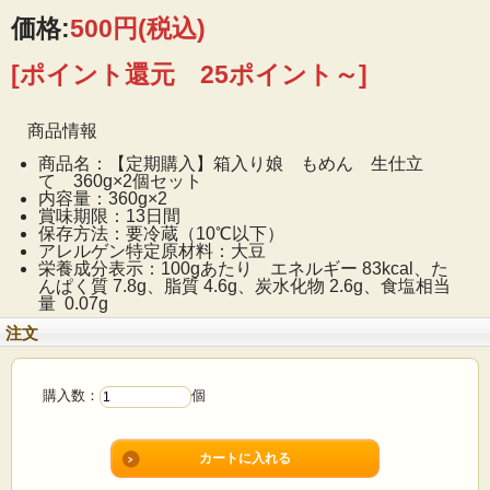
価格:
500円
(税込)
[ポイント還元 25ポイント～]
商品情報
商品名：【定期購入】箱入り娘 もめん 生仕立
て 360g×2個セット
内容量：360g×2
賞味期限：13日間
保存方法：要冷蔵（10℃以下）
アレルゲン特定原材料：大豆
栄養成分表示：100gあたり エネルギー 83kcal、た
んぱく質 7.8g、脂質 4.6g、炭水化物 2.6g、食塩相当
量 0.07g
注文
購入数：
個