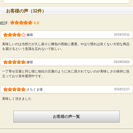
厳選国産丸大豆使用
お客様の声（32件）
北海道で育った甘味の強い国産丸大豆を100%使
用しています。
総評:
4.8
ボイル無し生造り
2019/10/11
健様
ボイル（加熱処理）をしないから、豆腐の風味そ
のまま、できたての味わい。最先端の製法と環境
美味しいのは当然だが久し振りに梱包の瑕疵に遭遇。やはり慣れは良くない大切な商品
を届けるという意識を忘れないで欲しい。
で"賞味期限10日間"を実現しました。
水さらし・封入水無し
2019/03/02
健様
水さらしや保存水（パック水）をなくすことで、
一丁寄せ豆腐と同じ様に他社の豆腐のように水に浸されてないのが美味しさの保持に役
濃厚な大豆の甘味や旨みを引き出しました。
立っており長年愛用中です。
消泡剤・乳化剤不使用
「水と大豆とにがりだけ」で豆腐のおいしさを引
2018/11/27
さちぐま様
き出しています。添加物一切なし、安心してお召
美味しく頂きました
し上がりください。
モニター調査で8割が「旨い！」と感動。
ご試食いただいたモニター様の83％の方から、「おいし
お客様の声一覧
い」「味が濃く感じる」と評価をいただきました。