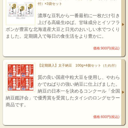
付）×3袋セット
濃厚な豆乳から一番最初に一枚だけ引き
上げる高級生ゆば。甘味成分とイソフラ
ボンが豊富な北海道産大豆と日光のおいしい水でつくり
ました。定期購入で毎日の食生活をより豊かに。
価格:900円(税込)
【定期購入】太子納豆 100g×4個セット（たれ付）
質の良い国産中粒大豆を使用し、やわら
かでねばりの強い納豆に仕上げました。
納豆の日本一を決めるコンクール「全国
納豆鑑評会」で優秀賞を受賞したタイシのロングセラー
商品です。
価格:600円(税込)