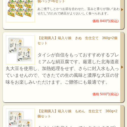
個パック×6セット
あご煮干しとかつお節を合わせた、旨みと香りが強い“あわ
せだし”のたれで納豆がよりおいしく食べられます。
価格:840円(税込)
【定期購入】箱入り娘 きぬ 生仕立て 360g×2個
セット
タイシが自信をもっておすすめするプレ
ミアムな絹豆腐です。厳選した北海道産
丸大豆を使用し、加熱処理をせず、さらに封入水も入っ
ていませんので、できたての生の風味と濃厚な大豆の甘
味をお楽しみいただけます。ご贈答にも最適です。
価格:500円(税込)
【定期購入】箱入り娘 もめん 生仕立て 360g×2
個セット