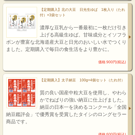
【定期購入】北の大豆 日光生ゆば 1枚入り（たれ
付）×3袋セット
濃厚な豆乳から一番最初に一枚だけ引き
上げる高級生ゆば。甘味成分とイソフラ
ボンが豊富な北海道産大豆と日光のおいしい水でつくり
ました。定期購入で毎日の食生活をより豊かに。
価格:900円(税込)
【定期購入】太子納豆 100g×4個セット（たれ付）
質の良い国産中粒大豆を使用し、やわら
かでねばりの強い納豆に仕上げました。
納豆の日本一を決めるコンクール「全国
納豆鑑評会」で優秀賞を受賞したタイシのロングセラー
商品です。
価格:600円(税込)