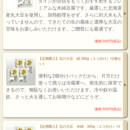
タイシが自信をもっておすすめするプレ
ミアムな木綿豆腐です。厳選した北海道
産丸大豆を使用し、加熱処理をせず、さらに封入水も入
っていませんので、できたての生の風味と濃厚な大豆の
甘味をお楽しみいただけます。ご贈答にも最適です。
価格:500円(税込)
【定期購入】北の大豆 絹 360g（２コ分け）×2個セ
ット
便利な2個分けパックだから、片方だけ
使って残りは冷蔵庫へ。衛生的に保管で
きるので、無駄なくお使いいただけます。冷や奴や温
奴、さっと火を通してお味噌汁などにどうぞ。
価格:500円(税込)
【定期購入】北の大豆 木綿 360g（２コ分け）×2