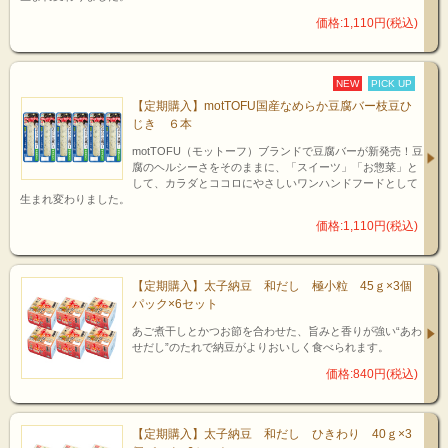
価格:1,110円(税込)
NEW
PICK UP
【定期購入】motTOFU国産なめらか豆腐バー枝豆ひ
じき ６本
motTOFU（モットーフ）ブランドで豆腐バーが新発売！豆
腐のヘルシーさをそのままに、「スイーツ」「お惣菜」と
して、カラダとココロにやさしいワンハンドフードとして
生まれ変わりました。
価格:1,110円(税込)
【定期購入】太子納豆 和だし 極小粒 45ｇ×3個
パック×6セット
あご煮干しとかつお節を合わせた、旨みと香りが強い“あわ
せだし”のたれで納豆がよりおいしく食べられます。
価格:840円(税込)
【定期購入】太子納豆 和だし ひきわり 40ｇ×3