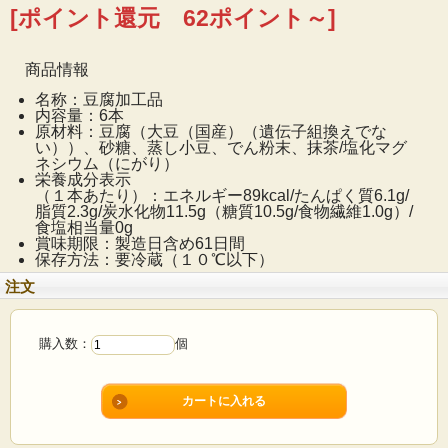
[ポイント還元 62ポイント～]
硬めの抹茶テリーヌをイメージした新・植物性スイーツ
商品情報
「原料は国産大豆のお豆腐」豆腐屋さんが作った新・植
名称：豆腐加工品
物性スイーツ、硬めの抹茶テリーヌをイメージした、し
内容量：6本
原材料：豆腐（大豆（国産）（遺伝子組換えでな
っとりほろほろ食感。国産抹茶に国産あずき入りで味の
い））、砂糖、蒸し小豆、でん粉末、抹茶/塩化マグ
アクセントをプラス。１本当たり、たんぱく質6ｇ、
ネシウム（にがり）
栄養成分表示
89kcal ６本セット
（１本あたり）：エネルギー89kcal/たんぱく質6.1g/
脂質2.3g/炭水化物11.5g（糖質10.5g/食物繊維1.0g）/
食塩相当量0g
賞味期限：製造日含め61日間
保存方法：要冷蔵（１０℃以下）
注文
購入数：
個