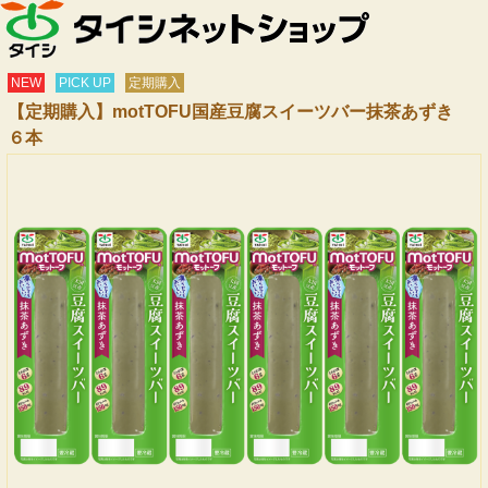
NEW
PICK UP
定期購入
【定期購入】motTOFU国産豆腐スイーツバー抹茶あずき
６本