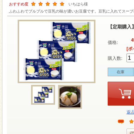
おすすめ度
いちはら様
ふわふわでプルプルで豆乳の味が濃いお豆腐です。豆乳に入れてスープ
【定期購入
4
価格:
[ポ
購入数:
在庫
返