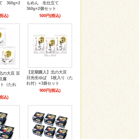
 360g×2
もめん 生仕立て
360g×2個セット
(税込)
500円(税込)
【定期購入】北の大豆
北の大豆 豆
日光生ゆば 1枚入り（た
ろ豆腐
れ付）×3袋セット
セット（たれ
900円(税込)
(税込)