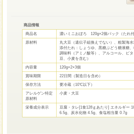
商品情報
商品名
濃いミニおぼろ 120g×2個パック（たれ
原材料
丸大豆（遺伝子組換えでない）、粗製海水
添付たれ：しょうゆ、黒糖ぶどう糖液糖、
調味料（アミノ酸等）、アルコール、ビタ
豆、小麦を含む）
内容量
120g×2×3個
賞味期限
22日間（製造日を含め）
保存方法
要冷蔵（10℃以下）
アレルゲン特定
小麦・大豆
原材料
栄養成分表示
豆腐・タレ[1食128ｇあたり] エネルギー 10
6.5g、炭水化物 4.5g、食塩相当量 0.7g