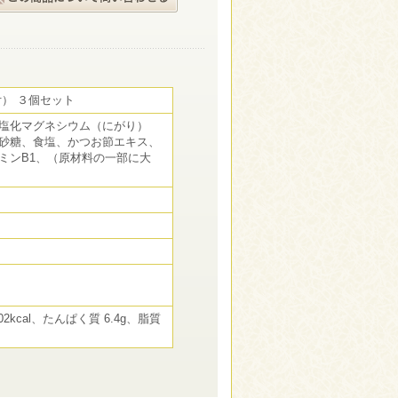
付） ３個セット
塩化マグネシウム（にがり）
砂糖、食塩、かつお節エキス、
ミンB1、（原材料の一部に大
2kcal、たんぱく質 6.4g、脂質