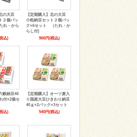
】北の大豆
【定期購入】北の大豆
ト２個パッ
小粒納豆セット２個パッ
（たれ・から
ク×6セット （たれ・か
らし付)
(税込)
900円(税込)
六穀納豆40
【定期購入】オーツ麦入
れ付×2個セ
り国産大豆ひきわり納豆
40ｇ×2パック×3セット
(税込)
540円(税込)