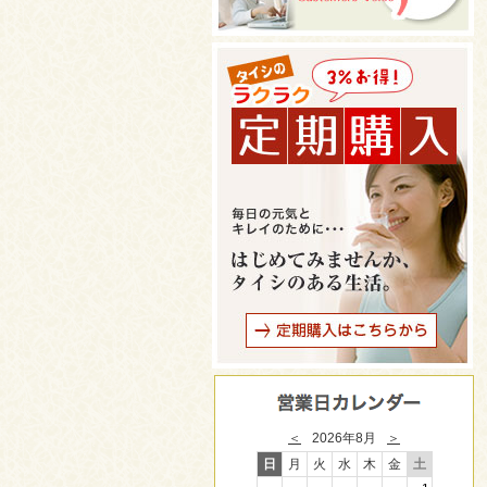
＜
2026年8月
＞
日
月
火
水
木
金
土