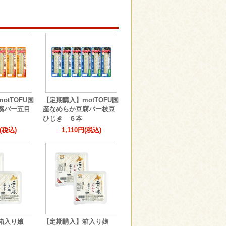
otTOFU国
【定期購入】motTOFU国
腐バー五目
産なめらか豆腐バー枝豆
ひじき ６本
円(税込)
1,110円(税込)
】箱入り娘
【定期購入】箱入り娘