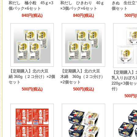
和だし 極小粒 45ｇ×3
和だし ひきわり 40ｇ
きぬ 生仕立て
個パック×6セット
×3個パック×6セット
個セット
840円(税込)
840円(税込)
500円
【定期購入】北の大豆
【定期購入】北の大豆
【定期購入】
絹 360g（２コ分け）×2個
木綿 360g（２コ分け）
乳入りおぼ
セット
×2個セット
220g×3個
付）
500円(税込)
500円(税込)
500円