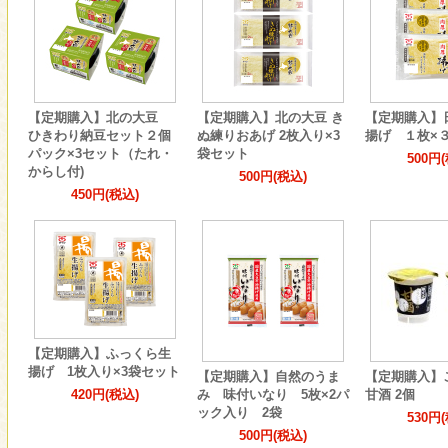
【定期購入】北の大豆
【定期購入】北の大豆 き
【定期購入】
ひきわり納豆セット２個
ぬ練りおあげ 2枚入り×3
揚げ １枚×
パック×3セット（たれ・
袋セット
500円
からし付)
500円(税込)
450円(税込)
【定期購入】ふっくら生
揚げ 1枚入り×3袋セット
【定期購入】自然のうま
【定期購入】
420円(税込)
み 味付いなり 5枚×2パ
甘酒 2個
ック入り 2袋
530円
500円(税込)