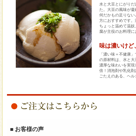
水と大豆とにがりだ
た。大豆の風味が凝
何だかもの足りない
方におすすめです。
ちょっと温めて温奴
腐が主役のお料理に
味は濃いけど
「濃い味＝不健康」
の原材料は、水と大
濃厚な味わいを実現
倍！消泡剤や乳化剤
ごたえのある、ヘル
■ お客様の声