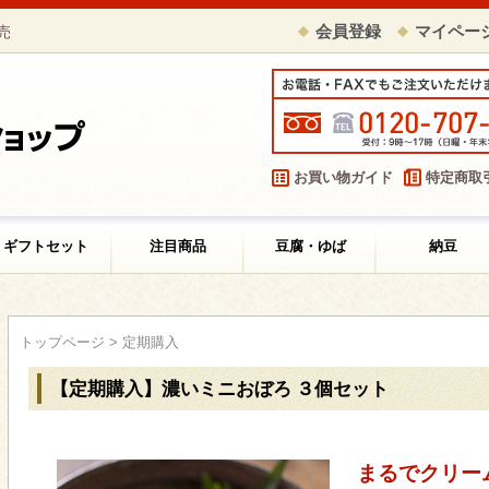
売
会員登録
マイペー
お買い物ガイド
特定商取
ギフトセット
注目商品
豆腐・ゆば
納豆
トップページ
>
定期購入
【定期購入】濃いミニおぼろ ３個セット
まるでクリー