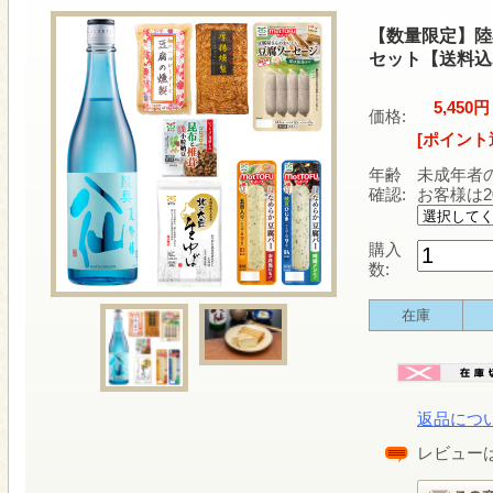
【数量限定】陸
セット【送料込
5,450円
価格:
[ポイント
年齢
未成年者
確認:
お客様は
購入
数:
在庫
返品につ
レビュー