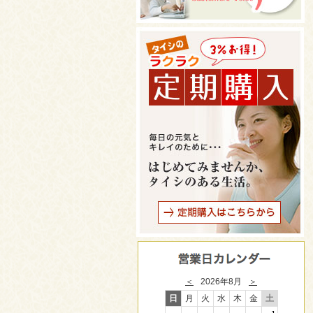
＜
2026年8月
＞
日
月
火
水
木
金
土