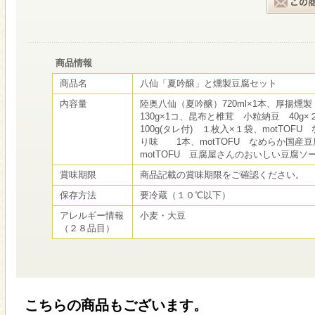
商品情報
商品名
八仙「夏吟醸」と燻製豆腐セット
内容量
陸奥八仙（夏吟醸）720ml×1本、厚揚燻製
130g×1コ、昆布と椎茸 小粒納豆 40g
100g(タレ付) １枚入×１袋、motTO
り味 1本、motTOFU なめらか国産
motTOFU 豆腐屋さんのおいしい豆腐ソ
賞味期限
商品記載の賞味期限をご確認ください。
保存方法
要冷蔵（１０℃以下）
アレルギー情報
小麦・大豆
（２８品目）
こちらの商品もございます。