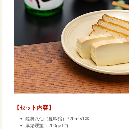
【セット内容】
陸奥八仙（夏吟醸）720ml×1本
厚揚燻製 200g×1コ