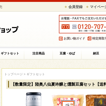
売
会員登録
マイペー
お買い物ガイド
特定商取
ギフトセット
注目商品
豆腐・ゆば
納豆
トップページ
>
ギフトセット
【数量限定】陸奥八仙夏吟醸と燻製豆腐セット【送