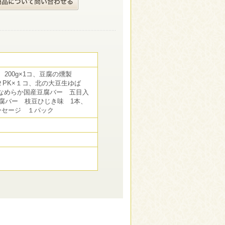
 200g×1コ、豆腐の燻製
×２PK×１コ、北の大豆生ゆば
FU なめらか国産豆腐バー 五目入
豆腐バー 枝豆ひじき味 1本、
ーセージ １パック