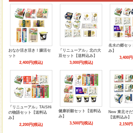
名水の郷セッ
おなか活き活き！腸活セ
「リニューアル」北の大
み】
ット
豆セット【送料込み】
3,400
2,400円(税込)
3,000円(税込)
「リニューアル」TAiSHi
健康祈願セット【送料込
New 東北そ
の物語セット【送料込
み】
【送料込み】
み】
3,500円(税込)
2,150
2,200円(税込)