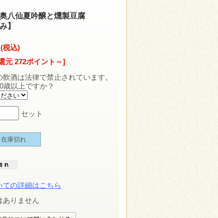
奥八仙夏吟醸と燻製豆腐
み】
 (税込)
還元 272ポイント～]
の飲酒は法律で禁止されています。
20歳以上ですか？
セット
在庫切れ
いての詳細はこちら
はありません