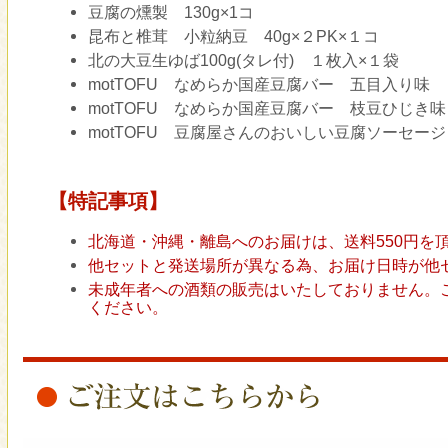
豆腐の燻製 130g×1コ
昆布と椎茸 小粒納豆 40g×２PK×１コ
北の大豆生ゆば100g(タレ付) １枚入×１袋
motTOFU なめらか国産豆腐バー 五目入り味
motTOFU なめらか国産豆腐バー 枝豆ひじき味
motTOFU 豆腐屋さんのおいしい豆腐ソーセー
【特記事項】
北海道・沖縄・離島へのお届けは、送料550円を
他セットと発送場所が異なる為、お届け日時が他
未成年者への酒類の販売はいたしておりません。
ください。