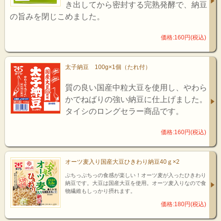
き出してから密封する完熟発酵で、納豆
の旨みを閉じこめました。
価格:160円(税込)
太子納豆 100g×1個（たれ付）
質の良い国産中粒大豆を使用し、やわら
かでねばりの強い納豆に仕上げました。
タイシのロングセラー商品です。
価格:160円(税込)
オーツ麦入り国産大豆ひきわり納豆40ｇ×2
ぷちっぷちっの食感が楽しい！オーツ麦が入ったひきわり
納豆です。大豆は国産大豆を使用。オーツ麦入りなので食
物繊維もしっかり摂れます。
価格:180円(税込)