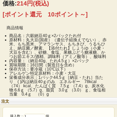
価格:
214円
(税込)
[ポイント還元 10ポイント～]
商品情報
商品名：六穀納豆40ｇ×2パックたれ付
原材料：丸大豆(国産）（遺伝子組換えでない）、赤
米、もち黒米、アマランサス、もちきび、うるちひ
え、納豆菌／酵素、【添付たれ】しょうゆ（小麦・
大豆を含む）、砂糖、食塩、果糖ぶどう糖液糖、か
つお節エキス/酒精、調味料（アミノ酸等）、酸味料
内容量：（納豆40g、たれ4.5ｇ）×2パック
賞味期限：16日間（製造日を含め）
保存方法：要冷蔵（10℃以下）
アレルゲン特定原材料：小麦・大豆
栄養成分表示：1パック44.5ｇ［納豆・たれ］当た
り ( )内は納豆40ｇのみ エネルギー 78kcal
（74） kcal、たんぱく質 7.5ｇ （7.4）g、炭水化
物 6.6ｇ （5.7）g、脂質 3.0ｇ （3.0） ｇ、食塩相
当量 0.4ｇ （0）g
注文
購入数：
個