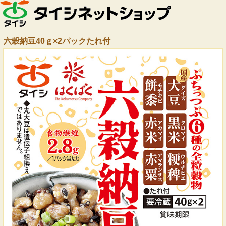
六穀納豆40ｇ×2パックたれ付