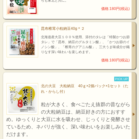
らも東北と共に。
価格:180円(税込)
昆布椎茸小粒納豆40g＊２
北海道産大豆１００％使用、添付のタレは「特製かつお節
タレ」で「昆布、納豆のグルタミン酸」、「かつお節のイ
ノシン酸」、「椎茸のグアニル酸」、三大うま味成分が織
りなす深い味わいを楽しめます。
価格:180円(税込)
PICK UP
北の大豆 大粒納豆 40ｇ×2個パック×1セット（た
れ・からし付）
粒が大きく、食べごたえ抜群の昔ながら
の大粒納豆は、納豆好きの方におすす
め。ゆっくりと大豆に水を吸わせ、じっくりと発酵させ
ているため、ネバリが強く、深い味わいをお楽しみいた
だけます。