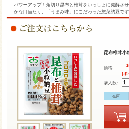
パワーアップ！角切り昆布と椎茸をいっしょに発酵させ
かな口当たり、「うまみ味」にこだわった惣菜納豆です
昆布椎茸小粒
1
価格:
[ポ
購入数:
在庫