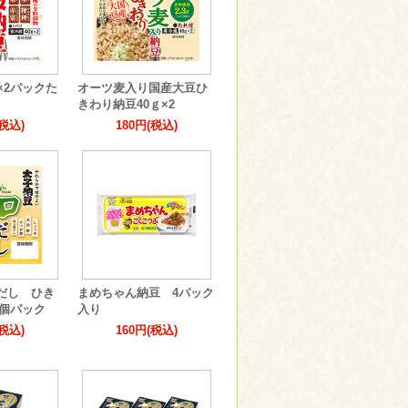
×2パックた
オーツ麦入り国産大豆ひ
きわり納豆40ｇ×2
(税込)
180円(税込)
だし ひき
まめちゃん納豆 4パック
3個パック
入り
(税込)
160円(税込)