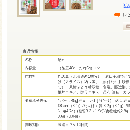
返
レ
商品情報
名称
納豆
内容量
（納豆40g、たれ5g）×２
原材料
丸大豆（北海道産100%）（遺伝子組換え
け（スライス）納豆菌、【添付たれ】砂糖
む）、果糖ぶどう糖液糖、食塩、醸造酢、
椎茸エキス、酵母エキス、昆布/酒精、カ
栄養成分表示
1パック45g[納豆、たれ]当たり( )内は納
68kcal（62g）/たんぱく質 6.2g（6.1g）
6.1g(4.7g）(糖質3.3（1.9g))/食物繊維2.8
0.6g（0.04g）
賞味期限
製造日含め13日間