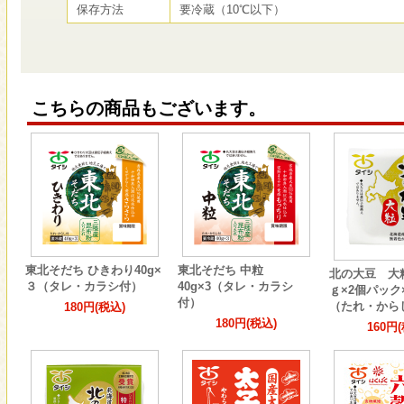
保存方法
要冷蔵（10℃以下）
こちらの商品もございます。
東北そだち ひきわり40g×
東北そだち 中粒
北の大豆 大
３（タレ・カラシ付）
40g×3（タレ・カラシ
ｇ×2個パック
付）
（たれ・から
180円(税込)
180円(税込)
160円