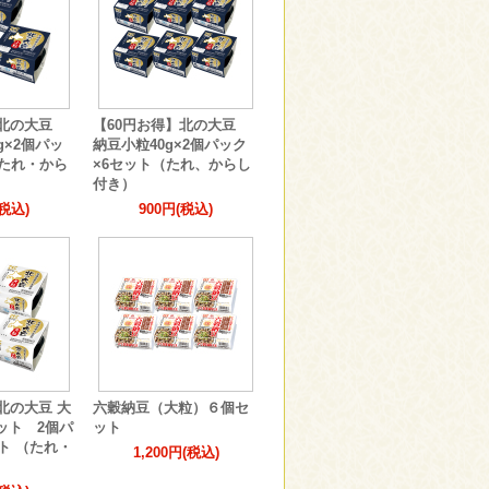
】北の大豆
【60円お得】北の大豆
g×2個パッ
納豆小粒40g×2個パック
（たれ・から
×6セット（たれ、からし
付き）
(税込)
900円(税込)
北の大豆 大
六穀納豆（大粒）６個セ
ット 2個パ
ット
ト （たれ・
1,200円(税込)