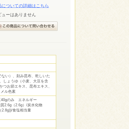
品についての詳細はこちら
ビューはありません
でない）、刻み昆布、乾しいた
、しょうゆ（小麦、大豆を含
かつお節エキス、昆布エキス、
ラメル色素
豆40gのみ エネルギー
/脂質2.6g（2.6g）/炭水化物
g（2.8g))/食塩相当量