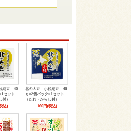
粒納豆 40
北の大豆 小粒納豆 40
×1セット
ｇ×2個パック×1セット
し付）
（たれ・からし付）
(税込)
160円(税込)