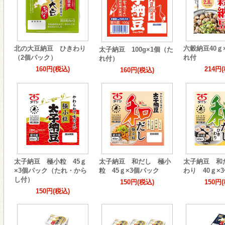
北の大豆納豆 ひきわり
六穀納豆40ｇ
太子納豆 100g×1個（た
（2個パック）
れ付
れ付）
160円(税込)
214円
160円(税込)
太子納豆 極小粒 45ｇ
太子納豆 和だし 極小
太子納豆 和
×3個パック（たれ・から
粒 45ｇ×3個パック
わり 40ｇ×
し付）
150円(税込)
150円
150円(税込)