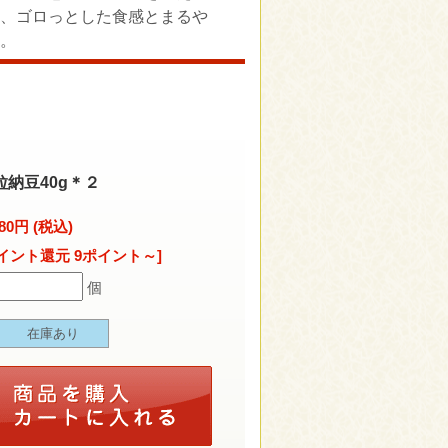
、ゴロっとした食感とまるや
。
納豆40g＊２
80円 (税込)
イント還元 9ポイント～]
個
在庫あり