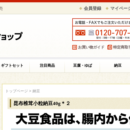
売
会員登録
マイペー
お買い物ガイド
特定商取
ギフトセット
注目商品
豆腐・ゆば
納豆
トップページ
>
納豆
昆布椎茸小粒納豆40g＊２