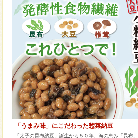
「うまみ味」にこだわった惣菜納豆
「太子の昆布納豆」誕生から５０年。海の恵み「昆布」