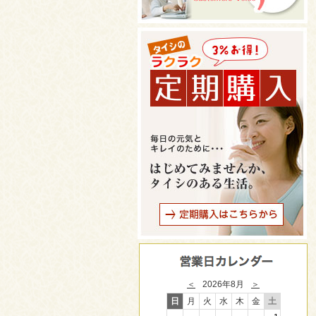
＜
2026年8月
＞
日
月
火
水
木
金
土