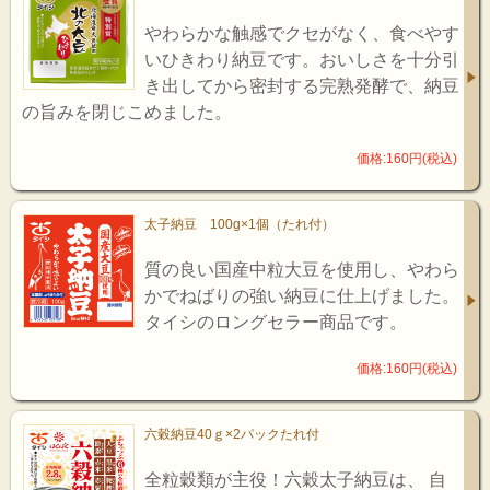
やわらかな触感でクセがなく、食べやす
いひきわり納豆です。おいしさを十分引
き出してから密封する完熟発酵で、納豆
の旨みを閉じこめました。
価格:160円(税込)
太子納豆 100g×1個（たれ付）
質の良い国産中粒大豆を使用し、やわら
かでねばりの強い納豆に仕上げました。
タイシのロングセラー商品です。
価格:160円(税込)
六穀納豆40ｇ×2パックたれ付
全粒穀類が主役！六穀太子納豆は、 自