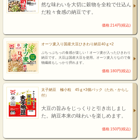
然な味わいを大切に穀物を全粒で仕込ん
だ粒々食感の納豆です。
価格:214円(税込)
オーツ麦入り国産大豆ひきわり納豆40ｇ×2
ぷちっぷちっの食感が楽しい！オーツ麦が入ったひきわり
納豆です。大豆は国産大豆を使用。オーツ麦入りなので食
物繊維もしっかり摂れます。
価格:180円(税込)
太子納豆 極小粒 45ｇ×3個パック（たれ・からし
付）
大豆の旨みをじっくりと引き出しまし
た。納豆本来の味わいを楽しめます。
価格:150円(税込)