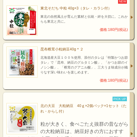
NEW
東北そだち 中粒 40g×3（タレ・カラシ付）
東北の自然風土が育んだ素材と伝統・絆を大切に。これか
らも東北と共に。
価格:180円(税込)
昆布椎茸小粒納豆40g＊２
北海道産大豆１００％使用、添付のタレは「特製かつお節
タレ」で「昆布、納豆のグルタミン酸」、「かつお節のイ
ノシン酸」、「椎茸のグアニル酸」、三大うま味成分が織
りなす深い味わいを楽しめます。
価格:180円(税込)
PICK UP
北の大豆 大粒納豆 40ｇ×2個パック×1セット（た
れ・からし付）
粒が大きく、食べごたえ抜群の昔ながら
の大粒納豆は、納豆好きの方におすす