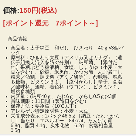
価格:
150円
(税込)
[ポイント還元 7ポイント～]
商品情報
商品名：太子納豆 和だし ひきわり 40ｇ×3個パ
ック
原材料：ひきわり大豆（アメリカ又はカナダ）（遺
伝子組換え混入を防ぐ分別）、納豆菌、【添付た
れ】果糖ぶどう糖液糖、食塩、しょうゆ（小麦・大
豆を含む）、砂糖、米黒酢、かつお節、あご煮干し
粉末／酒精、調味料（アミノ酸等）、酸味料、増粘
多糖類、ビタミンＢ１、【添付からし】辛子、食塩
／酸味料、酒精、着色料（ウコン）、ビタミンＣ、
増粘多糖類
内容量：(納豆40ｇ、たれ6ｇ、からし0.5ｇ)×3個
賞味期限：11日間（製造日を含む）
保存方法：要冷蔵（10℃以下）
アレルゲン特定原材料：小麦・大豆
香る旨みの“あわせだし”たれ付納豆が登場！
栄養成分表示：1パック46.5ｇ［納豆・たれ・から
し］当たり エネルギー 84kcal、たんぱく質
あご煮干しとかつお節を合わせた、旨みと香りが強
6.8g、脂質 4.1g、炭水化物 6.2g、食塩相当量
い“あわせだし”のたれで納豆がよりおいしく食べられま
0.5g