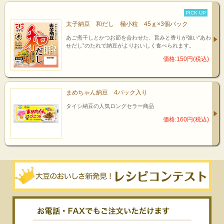
PICK UP
太子納豆 和だし 極小粒 45ｇ×3個パック
あご煮干しとかつお節を合わせた、旨みと香りが強い“あわ
せだし”のたれで納豆がよりおいしく食べられます。
価格:150円(税込)
まめちゃん納豆 4パック入り
タイシ納豆の人気ロングセラー商品
価格:160円(税込)