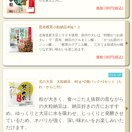
らも東北と共に。
価格:180円(税込)
昆布椎茸小粒納豆40g＊２
北海道産大豆１００％使用、添付のタレは「特製かつお節
タレ」で「昆布、納豆のグルタミン酸」、「かつお節のイ
ノシン酸」、「椎茸のグアニル酸」、三大うま味成分が織
りなす深い味わいを楽しめます。
価格:180円(税込)
PICK UP
北の大豆 大粒納豆 40ｇ×2個パック×1セット（た
れ・からし付）
粒が大きく、食べごたえ抜群の昔ながら
の大粒納豆は、納豆好きの方におすす
め。ゆっくりと大豆に水を吸わせ、じっくりと発酵させ
ているため、ネバリが強く、深い味わいをお楽しみいた
だけます。