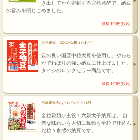
き出してから密封する完熟発酵で、納豆
の旨みを閉じこめました。
価格:160円(税込)
太子納豆 100g×1個（たれ付）
質の良い国産中粒大豆を使用し、やわら
かでねばりの強い納豆に仕上げました。
タイシのロングセラー商品です。
価格:160円(税込)
六穀納豆40ｇ×2パックたれ付
全粒穀類が主役！六穀太子納豆は、 自
然な味わいを大切に穀物を全粒で仕込ん
だ粒々食感の納豆です。