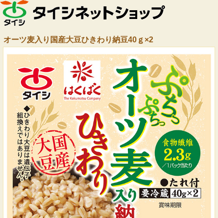
オーツ麦入り国産大豆ひきわり納豆40ｇ×2