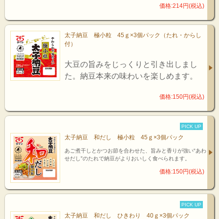
価格:214円(税込)
太子納豆 極小粒 45ｇ×3個パック（たれ・からし
付）
大豆の旨みをじっくりと引き出しまし
た。納豆本来の味わいを楽しめます。
価格:150円(税込)
PICK UP
太子納豆 和だし 極小粒 45ｇ×3個パック
あご煮干しとかつお節を合わせた、旨みと香りが強い“あわ
せだし”のたれで納豆がよりおいしく食べられます。
価格:150円(税込)
PICK UP
太子納豆 和だし ひきわり 40ｇ×3個パック