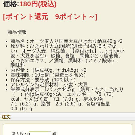
価格:
180円
(税込)
[ポイント還元 9ポイント～]
ぷちっぷちっの食感が楽しい！オーツ麦が入ったひきわり納豆
大豆は国産大豆を使用しており、食物繊維もしっかり摂れます。
商品情報
商品名：オーツ麦入り国産大豆ひきわり納豆40ｇ×2
原材料：ひきわり大豆(国産)(遺伝子組み換えでな
い)、オーツ大麦、納豆菌、【添付たれ】しょうゆ(小
麦・大豆を含む)、砂糖、食塩、果糖ぶどう糖液糖、
かつお節エキス、／酒精、調味料（アミノ酸等）、
酸味料
内容量：（納豆40g、たれ4.5g）×2
賞味期限：10日間（製造日を含め）
保存方法：要冷蔵（10℃以下）
アレルゲン特定原材料：小麦・大豆
栄養成分表示：1パック44.5ｇ［納豆・たれ］当たり
（ ）内は納豆40gのみ エネルギー 76（72）
kcal、たんぱく質 7.1（7.0）g、炭水化物
7.1（6.2）g、脂質 2.6（2.6）g、食塩相当量
0.4（0）g
注文
購入数：
個