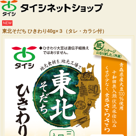
NEW
東北そだち ひきわり40g×３（タレ・カラシ付）