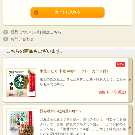
返品についての詳細はこちら
お問い合わせ
こちらの商品もございます。
NEW
東北そだち 中粒 40g×3（タレ・カラシ付）
東北の自然風土が育んだ素材と伝統・絆を大切に。これか
らも東北と共に。
価格:180円(税込)
昆布椎茸小粒納豆40g＊２
北海道産大豆１００％使用、添付のタレは「特製かつお節
タレ」で「昆布、納豆のグルタミン酸」、「かつお節のイ
ノシン酸」、「椎茸のグアニル酸」、三大うま味成分が織
りなす深い味わいを楽しめます。