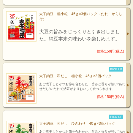
太子納豆 極小粒 45ｇ×3個パック（たれ・からし
付）
大豆の旨みをじっくりと引き出しまし
た。納豆本来の味わいを楽しめます。
価格:150円(税込)
PICK UP
太子納豆 和だし 極小粒 45ｇ×3個パック
あご煮干しとかつお節を合わせた、旨みと香りが強い“あわ
せだし”のたれで納豆がよりおいしく食べられます。
価格:150円(税込)
PICK UP
太子納豆 和だし ひきわり 40ｇ×3個パック
あご煮干しとかつお節を合わせた、旨みと香りが強い“あわ