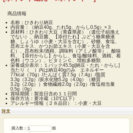
商品情報
名称：ひきわり納豆
内容量：（納豆40g、たれ5g、からし0.5g）×３
原材料：ひきわり大豆（青森県産）（遺伝子組換え
でない）、納豆菌、【添付たれ】ぶどう糖果糖液
糖、しょうゆ（小麦・大豆を含む）、砂糖、食塩、
昆布エキス、かつお節エキス（小麦・大豆を含
む）、昆布粉末/酒精、調味料（アミノ酸等）、酸味
料、【添付からし】からし、食塩/酸味料、酒精、着
色料（ウコン）、ビタミンＣ、増粘多糖類
栄養成分表示：１パック45.5g[納豆・たれ・からし]
当たり（ ）内は納豆40gのみ エネルギー
77kcal（70g）/たんぱく質7.5g（7.4g）/脂質
3.3g（3.2g）/炭水化物5.2g（4.0g）（糖質
3.2g（2.0g））食物繊維2.0g（2.0g）/食塩相当量
0.5g（0g）
賞味期限：製造日含め１１日間
保存方法：要冷蔵（10℃以下）
アレルギー情報（２８品目） ：小麦・大豆
注文
購入数：
個