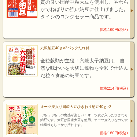
質の良い国産中粒大豆を使用し、やわら
かでねばりの強い納豆に仕上げました。
タイシのロングセラー商品です。
価格:160円(税込)
六穀納豆40ｇ×2パックたれ付
全粒穀類が主役！六穀太子納豆は、 自
然な味わいを大切に穀物を全粒で仕込ん
だ粒々食感の納豆です。
価格:214円(税込)
オーツ麦入り国産大豆ひきわり納豆40ｇ×2
ぷちっぷちっの食感が楽しい！オーツ麦が入ったひきわり
納豆です。大豆は国産大豆を使用。オーツ麦入りなので食
物繊維もしっかり摂れます。
価格:180円(税込)